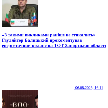
«З такими викликами раніше не стикались».
Гауляйтер Балицький прокоментував
енергетичний колапс на ТОТ Запорізької області
06.08.2026, 16:11