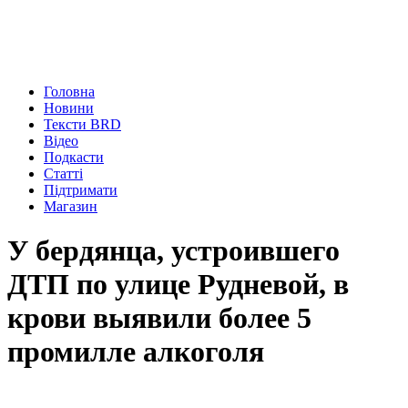
Головна
Новини
Тексти BRD
Відео
Подкасти
Статті
Підтримати
Магазин
У бердянца, устроившего
ДТП по улице Рудневой, в
крови выявили более 5
промилле алкоголя