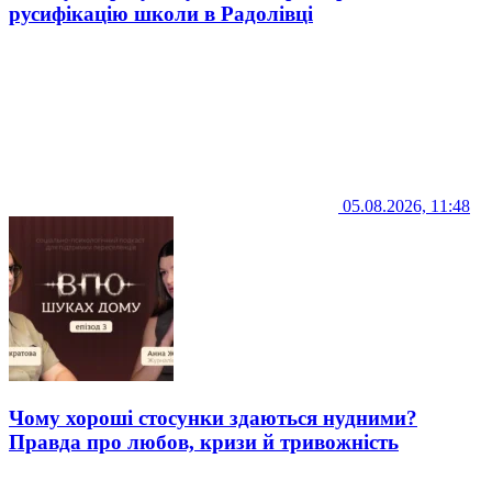
русифікацію школи в Радолівці
05.08.2026, 11:48
Чому хороші стосунки здаються нудними?
Правда про любов, кризи й тривожність