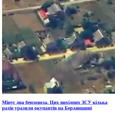
Мінус два бензовоза. Цих вихідних ЗСУ кілька
разів уразили окупантів на Бердянщині