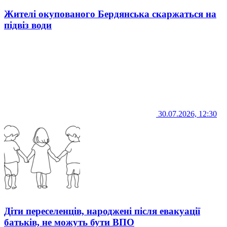
Жителі окупованого Бердянська скаржаться на
підвіз води
30.07.2026, 12:30
Діти переселенців, народжені після евакуації
батьків, не можуть бути ВПО