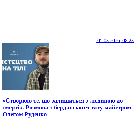
05.08.2026, 08:28
«Створюю те, що залишиться з людиною до
смерті». Розмова з бердянським тату-майстром
Олегом Руденко