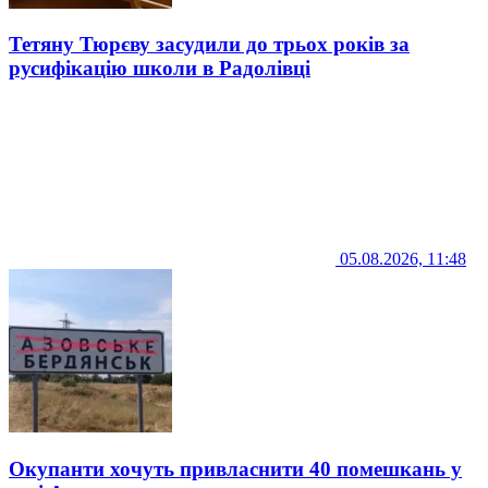
Тетяну Тюрєву засудили до трьох років за
русифікацію школи в Радолівці
05.08.2026, 11:48
Окупанти хочуть привласнити 40 помешкань у