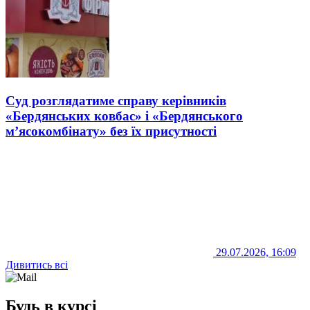
Суд розглядатиме справу керівників
«Бердянських ковбас» і «Бердянського
м’ясокомбінату» без їх присутності
29.07.2026, 16:09
Дивитись всі
Будь в курсі