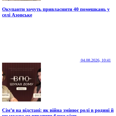
Окупанти хочуть привласнити 40 помешкань у
селі Азовське
04.08.2026, 10:41
Сім’я на відстані: як війна змінює ролі в родині й
чи можна не втратити близькість