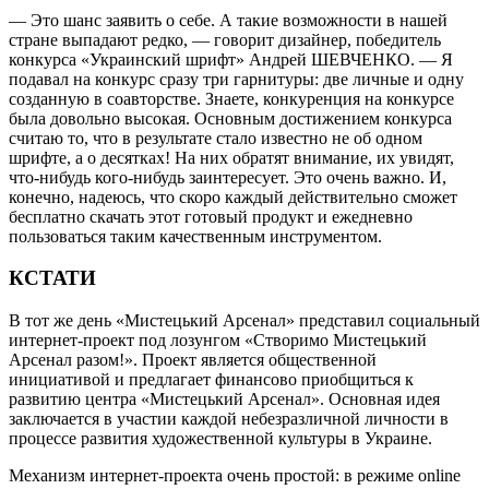
— Это шанс заявить о себе. А такие возможности в нашей
стране выпадают редко, — говорит дизайнер, победитель
конкурса «Украинский шрифт» Андрей ШЕВЧЕНКО. — Я
подавал на конкурс сразу три гарнитуры: две личные и одну
созданную в соавторстве. Знаете, конкуренция на конкурсе
была довольно высокая. Основным достижением конкурса
считаю то, что в результате стало известно не об одном
шрифте, а о десятках! На них обратят внимание, их увидят,
что-нибудь кого-нибудь заинтересует. Это очень важно. И,
конечно, надеюсь, что скоро каждый действительно сможет
бесплатно скачать этот готовый продукт и ежедневно
пользоваться таким качественным инструментом.
КСТАТИ
В тот же день «Мистецький Арсенал» представил социальный
интернет-проект под лозунгом «Створимо Мистецький
Арсенал разом!». Проект является общественной
инициативой и предлагает финансово приобщиться к
развитию центра «Мистецький Арсенал». Основная идея
заключается в участии каждой небезразличной личности в
процессе развития художественной культуры в Украине.
Механизм интернет-проекта очень простой: в режиме оnline