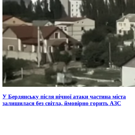
У Бердянську після нічної атаки частина міста
залишилася без світла, ймовірно горить АЗС