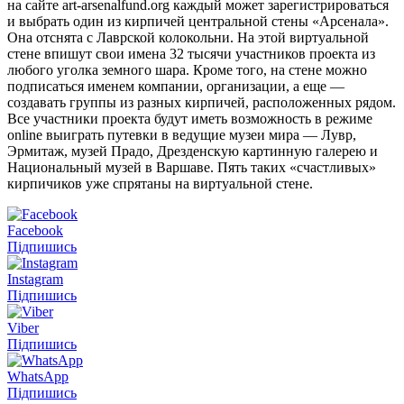
на сайте art-arsenalfund.org каждый может зарегистрироваться
и выбрать один из кирпичей центральной стены «Арсенала».
Она отснята с Лаврской колокольни. На этой виртуальной
стене впишут свои имена 32 тысячи участников проекта из
любого уголка земного шара. Кроме того, на стене можно
подписаться именем компании, организации, а еще —
создавать группы из разных кирпичей, расположенных рядом.
Все участники проекта будут иметь возможность в режиме
оnline выиграть путевки в ведущие музеи мира — Лувр,
Эрмитаж, музей Прадо, Дрезденскую картинную галерею и
Национальный музей в Варшаве. Пять таких «счастливых»
кирпичиков уже спрятаны на виртуальной стене.
Facebook
Підпишись
Instagram
Підпишись
Viber
Підпишись
WhatsApp
Підпишись