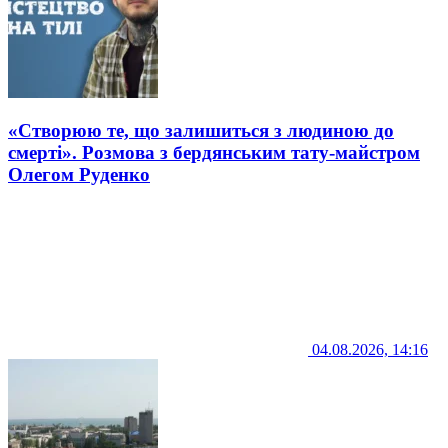
«Створюю те, що залишиться з людиною до
смерті». Розмова з бердянським тату-майстром
Олегом Руденко
04.08.2026, 14:16