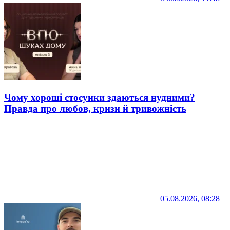
Чому хороші стосунки здаються нудними?
Правда про любов, кризи й тривожність
05.08.2026, 08:28