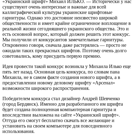
«Украинский шрифт» Михаил ИЛЬКО. — Исторически у нас
существуют очень интересные и важные для всей
каллиграфической культуры украинские шрифтовые
гарнитуры. Однако это достояние неизвестно широкой
общественности и имеет крайне ограниченное воплощение в
реальной жизни сегодняшнего украинского общества. Это и
есть основной вопрос, который должен решить этот конкурс.
Мы получили от конкурсантов замечательные гарнитуры.
Откровенно говоря, сначала даже растерялись — просто не
ожидали таких прекрасных шрифтов. Поэтому очень долго
советовались, кому присудить первую премию.
Идея провести такой конкурс возникла у Михаила Илько еще
пять лет назад. Основная цель конкурса, по словам пана
Михаила, не в самом факте создания нового шрифта, а в
предоставлении новому деловому шрифту «Арсенал»
возможности широкого распространения.
Победителем конкурса стал дизайнер Андрей Шевченко
(город Бердянск). Именно для разработанного им шрифта
будет создана полноценная компьютерная гарнитура и
впоследствии выложена на сайте «Украинский шрифт».
Оттуда его смогут бесплатно скачать все желающие и
установить на своем компьютере для повседневного
использования.