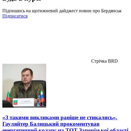
Підпишись на щотижневий дайджест новин про Бердянськ
Підписатися
Стрічка BRD
«З такими викликами раніше не стикались».
Гауляйтер Балицький прокоментував
енергетичний колапс на ТОТ Запорізької області