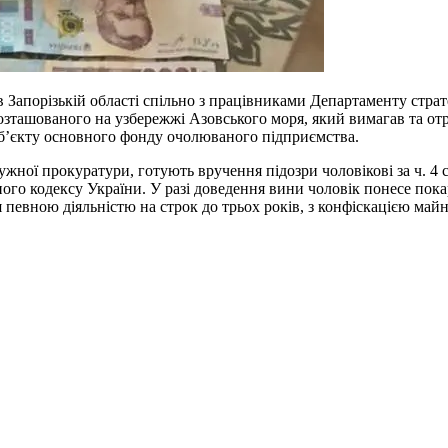
в Запорізькій області спільно з працівниками Департаменту страт
розташованого на узбережжі Азовського моря, який вимагав та о
 об’єкту основного фонду очолюваного підприємства.
ужної прокуратури, готують вручення підозри чоловікові за ч. 4
го кодексу України. У разі доведення вини чоловік понесе покар
 певною діяльністю на строк до трьох років, з конфіскацією май