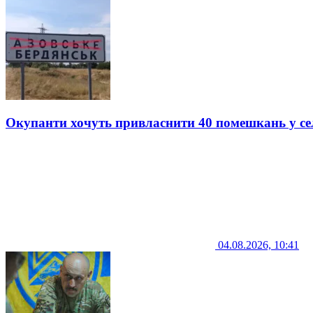
Окупанти хочуть привласнити 40 помешкань у се
04.08.2026, 10:41