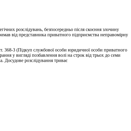
егічних розслідувань, безпосередньо після скоєння злочину
тримав від представника приватного підприємства неправомірну
 ст. 368-3 (Підкуп службової особи юридичної особи приватного
ання у вигляді позбавлення волі на строк від трьох до семи
на. Досудове розслідування триває