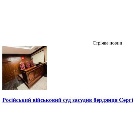
Стрічка новин
Російський військовий суд засудив бердянця Серг