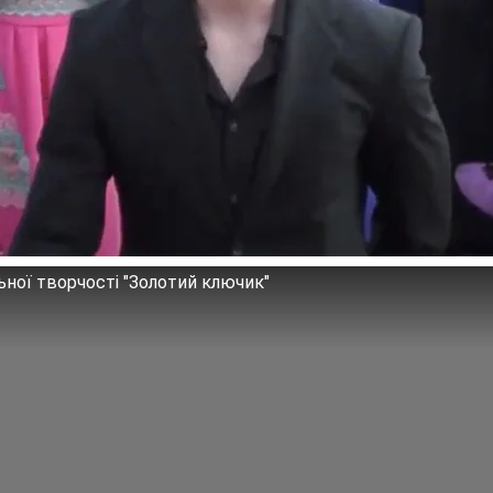
ної творчості "Золотий ключик"