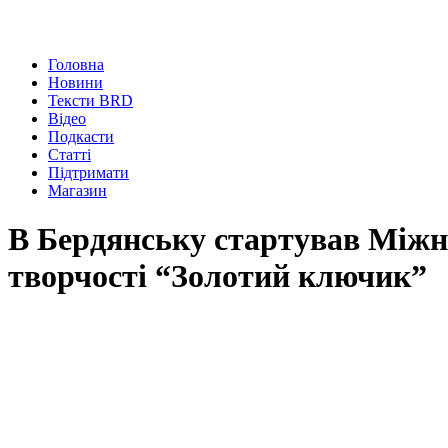
Головна
Новини
Тексти BRD
Відео
Подкасти
Статті
Підтримати
Магазин
В Бердянську стартував Міжн
творчості “Золотий ключик”