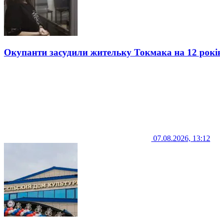
Окупанти засудили жительку Токмака на 12 рокі
07.08.2026, 13:12