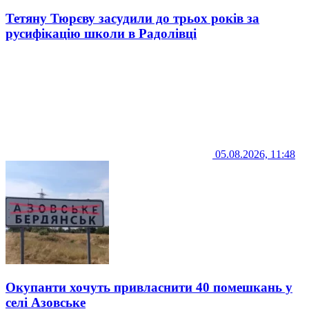
Тетяну Тюрєву засудили до трьох років за
русифікацію школи в Радолівці
05.08.2026, 11:48
Окупанти хочуть привласнити 40 помешкань у
селі Азовське