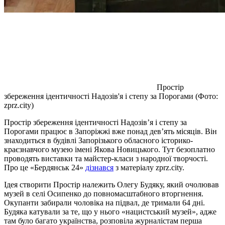
Простір
збереження ідентичності Надозів'я і степу за Порогами (Фото:
zprz.city)
Простір збереження ідентичності Надозів’я і степу за
Порогами працює в Запоріжжі вже понад дев’ять місяців. Він
знаходиться в будівлі Запорізького обласного історико-
краєзнавчого музею імені Якова Новицького. Тут безоплатно
проводять виставки та майстер-класи з народної творчості.
Про це «Бердянськ 24»
дізнався
з матеріалу zprz.city.
Ідея створити Простір належить Олегу Будяку, який очолював
музей в селі Осипенко до повномасштабного вторгнення.
Окупанти забирали чоловіка на підвал, де тримали 64 дні.
Будяка катували за те, що у нього «нацистський музей», адже
там було багато українства, розповіла журналістам перша