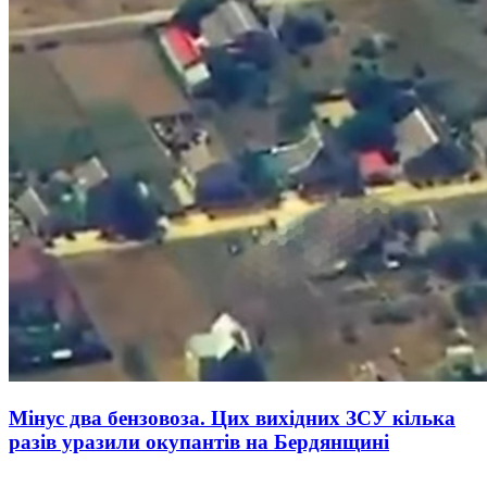
Мінус два бензовоза. Цих вихідних ЗСУ кілька
разів уразили окупантів на Бердянщині