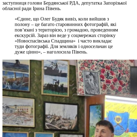
заступниця голови Бердянської РДА, депутатка Запорізької
обласної ради Ірина Півень.
«Єдине, що Олег Будяк вивіз, коли вийшов з
полону – це багато старовинних фотографій, які
пов’язані з територією, з громадою, проведенням
екскурсій. Зараз він веде у соцмережах сторінку
«Новоспасівська Спадщина» і часто викладає
туди фотографії. Для земляків і односельчан це
дуже цінно», – наголосила Півень.