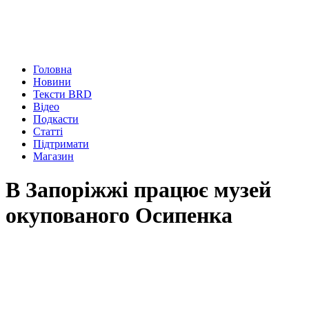
Головна
Новини
Тексти BRD
Відео
Подкасти
Статті
Підтримати
Магазин
В Запоріжжі працює музей
окупованого Осипенка