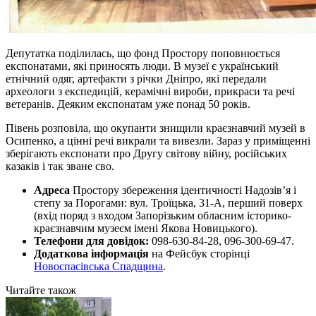
Депутатка поділилась, що фонд Простору поповнюється
експонатами, які приносять люди. В музеї є український
етнічний одяг, артефакти з річки Дніпро, які передали
археологи з експедицій, керамічні вироби, прикраси та речі
ветеранів. Деяким експонатам уже понад 50 років.
Півень розповіла, що окупанти знищили краєзнавчий музей в
Осипенко, а цінні речі викрали та вивезли. Зараз у приміщенні
зберігають експонати про Другу світову війну, російських
казаків і так зване сво.
Адреса
Простору збереження ідентичності Надозів’я і
степу за Порогами: вул. Троїцька, 31-А, перший поверх
(вхід поряд з входом Запорізьким обласним історико-
краєзнавчим музеєм імені Якова Новицького).
Телефони для довідок:
098-630-84-28, 096-300-69-47.
Додаткова інформація
на Фейсбук сторінці
Новоспасівська Спадщина
.
Читайте також