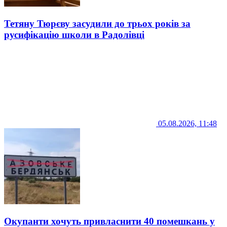
Тетяну Тюрєву засудили до трьох років за
русифікацію школи в Радолівці
05.08.2026, 11:48
Окупанти хочуть привласнити 40 помешкань у