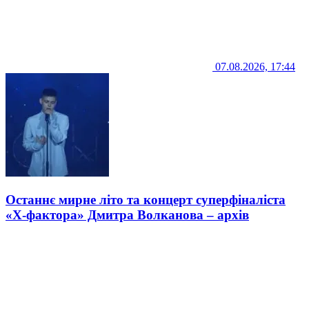
07.08.2026, 17:44
Останнє мирне літо та концерт суперфіналіста
«Х-фактора» Дмитра Волканова – архів