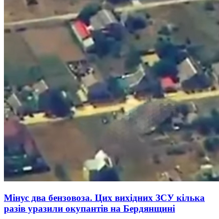
Мінус два бензовоза. Цих вихідних ЗСУ кілька
разів уразили окупантів на Бердянщині