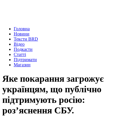
Головна
Новини
Тексти BRD
Відео
Подкасти
Статті
Підтримати
Магазин
Яке покарання загрожує
українцям, що публічно
підтримують росію:
роз’яснення СБУ.