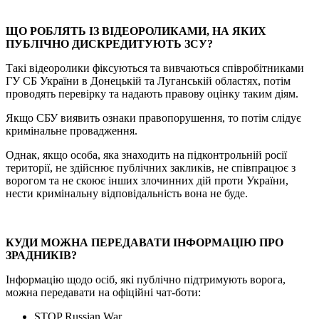
⠀
ЩО РОБЛЯТЬ ІЗ ВІДЕОРОЛИКАМИ, НА ЯКИХ
ПУБЛІЧНО ДИСКРЕДИТУЮТЬ ЗСУ?
Такі відеоролики фіксуються та вивчаються співробітниками
ГУ СБ України в Донецькій та Луганській областях, потім
проводять перевірку та надають правову оцінку таким діям.
Якщо СБУ виявить ознаки правопорушення, то потім слідує
кримінальне провадження.
Однак, якщо особа, яка знаходить на підконтрольній росії
території, не здійснює публічних закликів, не співпрацює з
ворогом та не скоює інших злочинних дій проти України,
нести кримінальну відповідальність вона не буде.
⠀
КУДИ МОЖНА ПЕРЕДАВАТИ ІНФОРМАЦІЮ ПРО
ЗРАДНИКІВ?
Інформацію щодо осіб, які публічно підтримують ворога,
можна передавати на офіційні чат-боти:
STOP Russian War