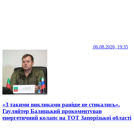
06.08.2026, 19:35
«З такими викликами раніше не стикались».
Гауляйтер Балицький прокоментував
енергетичний колапс на ТОТ Запорізької області