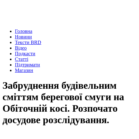
Головна
Новини
Тексти BRD
Відео
Подкасти
Статті
Підтримати
Магазин
Забруднення будівельним
сміттям берегової смуги на
Обіточній косі. Розпочато
досудове розслідування.