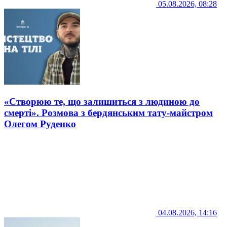
05.08.2026, 08:28
«Створюю те, що залишиться з людиною до
смерті». Розмова з бердянським тату-майстром
Олегом Руденко
04.08.2026, 14:16