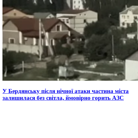
У Бердянську після нічної атаки частина міста
залишилася без світла, ймовірно горить АЗС