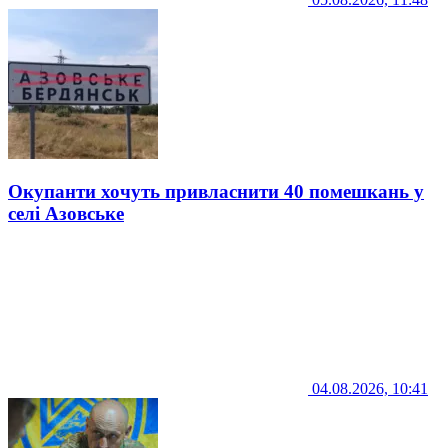
Окупанти хочуть привласнити 40 помешкань у
селі Азовське
04.08.2026, 10:41