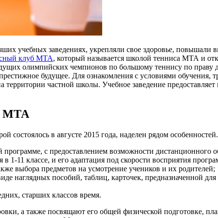
чших учебных заведениях, укрепляли свое здоровье, повышали в
исный клуб МТА
, который называется школой тенниса МТА и от
удущих олимпийских чемпионов по большому теннису по праву 
престижное будущее. Для ознакомления с условиями обучения, тр
а территории частной школы. Учебное заведение предоставляет 
е МТА
й состоялось в августе 2015 года, наделен рядом особенностей.
 программе, с предоставлением возможности дистанционного о
в 1-11 классе, и его адаптация под скорости восприятия програ
акже выбора предметов на усмотрение учеников и их родителей;
виде наглядных пособий, таблиц, карточек, предназначенной для
едних, старших классов время.
овки, а также посвящают его общей физической подготовке, пла