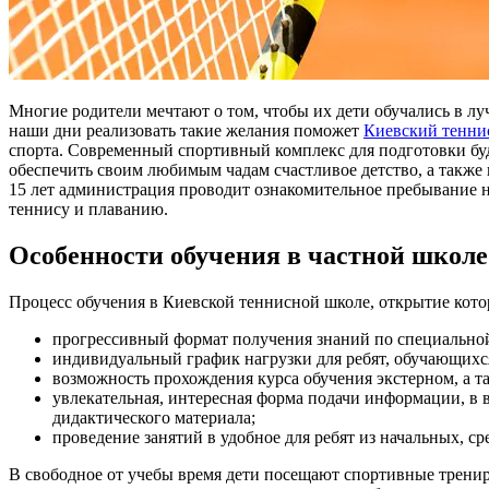
Многие родители мечтают о том, чтобы их дети обучались в лу
наши дни реализовать такие желания поможет
Киевский тенн
спорта. Современный спортивный комплекс для подготовки б
обеспечить своим любимым чадам счастливое детство, а также 
15 лет администрация проводит ознакомительное пребывание н
теннису и плаванию.
Особенности обучения в частной школ
Процесс обучения в Киевской теннисной школе, открытие которо
прогрессивный формат получения знаний по специальной
индивидуальный график нагрузки для ребят, обучающихся 
возможность прохождения курса обучения экстерном, а т
увлекательная, интересная форма подачи информации, в 
дидактического материала;
проведение занятий в удобное для ребят из начальных, ср
В свободное от учебы время дети посещают спортивные тренир