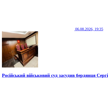
06.08.2026, 19:35
Російський військовий суд засудив бердянця Серг