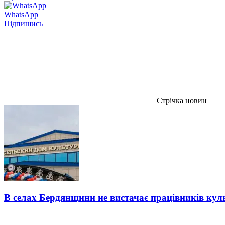
WhatsApp
Підпишись
Стрічка новин
В селах Бердянщини не вистачає працівників кул