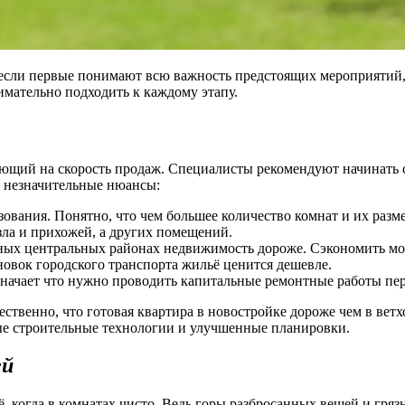
 если первые понимают всю важность предстоящих мероприятий
имательно подходить к каждому этапу.
яющий на скорость продаж. Специалисты рекомендуют начинать 
и незначительные нюансы:
ования. Понятно, что чем большее количество комнат и их раз
зла и прихожей, а других помещений.
жных центральных районах недвижимость дороже. Сэкономить мо
ановок городского транспорта жильё ценится дешевле.
 означает что нужно проводить капитальные ремонтные работы пе
ественно, что готовая квартира в новостройке дороже чем в вет
е строительные технологии и улучшенные планировки.
ей
 когда в комнатах чисто. Ведь горы разбросанных вещей и грязн