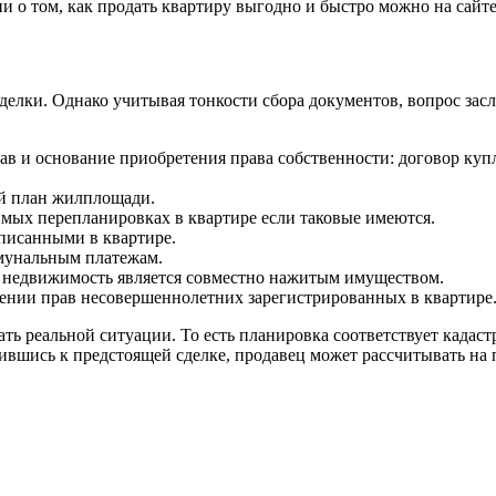
о том, как продать квартиру выгодно и быстро можно на сайте 
елки. Однако учитывая тонкости сбора документов, вопрос зас
ав и основание приобретения права собственности: договор ку
й план жилплощади.
имых перепланировках в квартире если таковые имеются.
описанными в квартире.
мунальным платежам.
 недвижимость является совместно нажитым имуществом.
ении прав несовершеннолетних зарегистрированных в квартире
ть реальной ситуации. То есть планировка соответствует кадаст
вшись к предстоящей сделке, продавец может рассчитывать на 