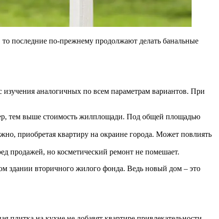
, то последние по-прежнему продолжают делать банальные
с изучения аналогичных по всем параметрам вариантов. При
мер, тем выше стоимость жилплощади. Под общей площадью
жно, приобретая квартиру на окраине города. Может повлиять
ред продажей, но косметический ремонт не помешает.
хом здании вторичного жилого фонда. Ведь новый дом – это
ая плитка на кухне не добавят квартире привлекательности.