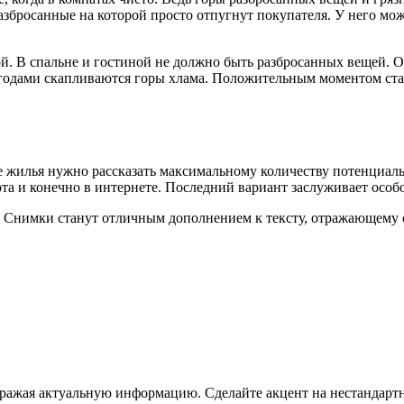
разбросанные на которой просто отпугнут покупателя. У него м
ой. В спальне и гостиной не должно быть разбросанных вещей. О
 годами скапливаются горы хлама. Положительным моментом ста
же жилья нужно рассказать максимальному количеству потенциал
та и конечно в интернете. Последний вариант заслуживает особ
т. Снимки станут отличным дополнением к тексту, отражающем
тражая актуальную информацию. Сделайте акцент на нестандарт