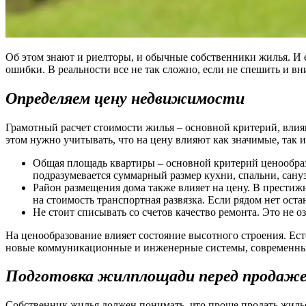
Об этом знают и риелторы, и обычные собственники жилья. И
ошибки. В реальности все не так сложно, если не спешить и вн
Определяем цену недвижимости
Грамотный расчет стоимости жилья – основной критерий, вли
этом нужно учитывать, что на цену влияют как значимые, так 
Общая площадь квартиры – основной критерий ценообраз
подразумевается суммарный размер кухни, спальни, сану
Район размещения дома также влияет на цену. В прести
на стоимость транспортная развязка. Если рядом нет ост
Не стоит списывать со счетов качество ремонта. Это не
На ценообразование влияет состояние высотного строения. Ест
новые коммуникационные и инженерные системы, современны
Подготовка жилплощади перед продаж
Собственник жилья должен понимать, что проще продать жильё,