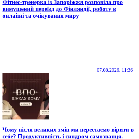
Фітнес-тренерка із Запоріжжя розповіла про
вимушений переїзд до Фінляндії, роботу в
онлайні та очікування миру
07.08.2026, 11:36
Чому після великих змін ми перестаємо вірити в
себе? Продуктивність і синдром самозванця.