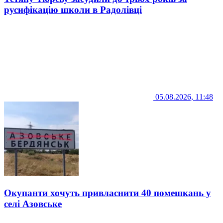
русифікацію школи в Радолівці
05.08.2026, 11:48
Окупанти хочуть привласнити 40 помешкань у
селі Азовське