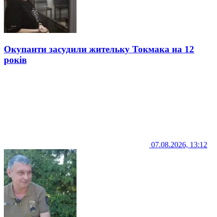
Окупанти засудили жительку Токмака на 12
років
07.08.2026, 13:12