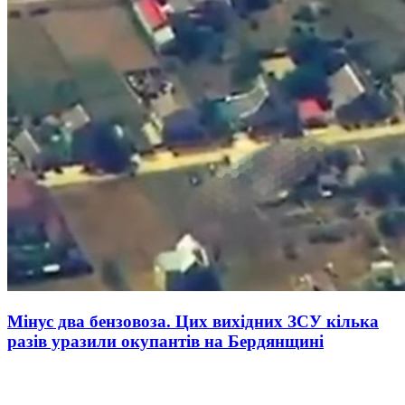
Мінус два бензовоза. Цих вихідних ЗСУ кілька
разів уразили окупантів на Бердянщині