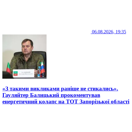
06.08.2026, 19:35
«З такими викликами раніше не стикались».
Гауляйтер Балицький прокоментував
енергетичний колапс на ТОТ Запорізької області