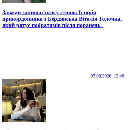
Завжди залишається у строю. Історія
прикордонника з Бердянська Віталія Толочка,
який рятує побратимів після поранень
07.08.2026, 12:46