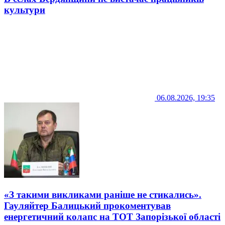
культури
06.08.2026, 19:35
«З такими викликами раніше не стикались».
Гауляйтер Балицький прокоментував
енергетичний колапс на ТОТ Запорізької області