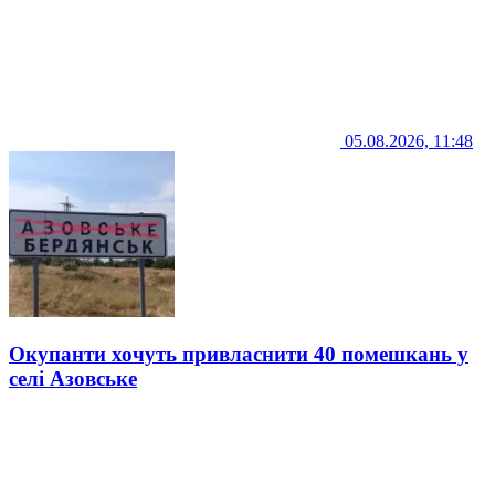
05.08.2026, 11:48
Окупанти хочуть привласнити 40 помешкань у
селі Азовське