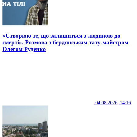
«Створюю те, що залишиться з людиною до
смерті». Розмова з бердянським тату-майстром
Олегом Руденко
04.08.2026, 14:16