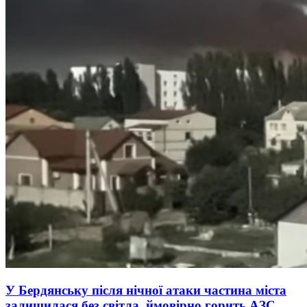
У Бердянську після нічної атаки частина міста
залишилася без світла, ймовірно горить АЗС