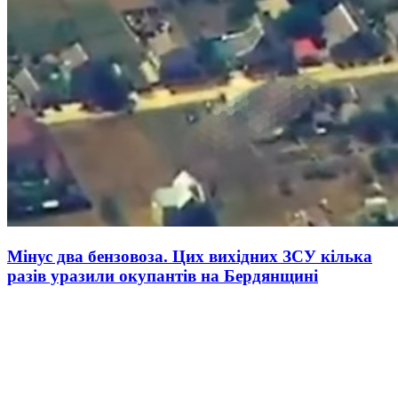
Мінус два бензовоза. Цих вихідних ЗСУ кілька
разів уразили окупантів на Бердянщині