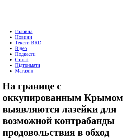
Головна
Новини
Тексти BRD
Відео
Подкасти
Статті
Підтримати
Магазин
На границе с
оккупированным Крымом
выявляются лазейки для
возможной контрабанды
продовольствия в обход