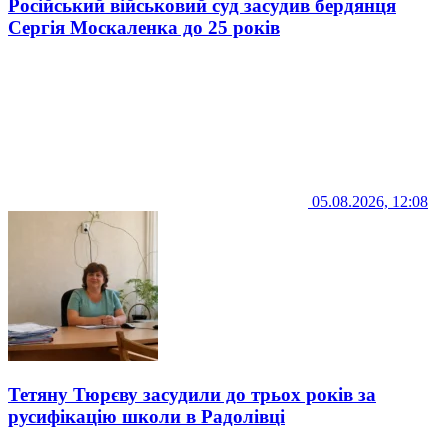
Російський військовий суд засудив бердянця
Сергія Москаленка до 25 років
05.08.2026, 12:08
Тетяну Тюрєву засудили до трьох років за
русифікацію школи в Радолівці