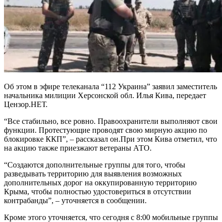
Об этом в эфире телеканала “112 Украина” заявил заместитель
начальника милиции Херсонской обл. Илья Кива, передает
Цензор.НЕТ.
“Все стабильно, все ровно. Правоохранители выполняют свои
функции. Протестующие проводят свою мирную акцию по
блокировке ККП”, – рассказал он.При этом Кива отметил, что
на акцию также приезжают ветераны АТО.
“Создаются дополнительные группы для того, чтобы
разведывать территорию для выявления возможных
дополнительных дорог на оккупированную территорию
Крыма, чтобы полностью удостовериться в отсутствии
контрабанды”, – уточняется в сообщении.
Кроме этого уточняется, что сегодня с 8:00 мобильные группы