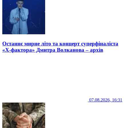
Останнє мирне літо та концерт суперфіналіста
«Х-фактора» Дмитра Волканова – архів
07.08.2026, 16:31