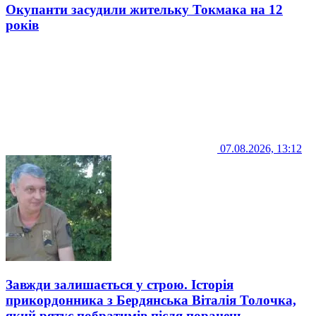
Окупанти засудили жительку Токмака на 12
років
07.08.2026, 13:12
Завжди залишається у строю. Історія
прикордонника з Бердянська Віталія Толочка,
який рятує побратимів після поранень