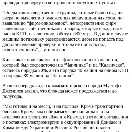
проводят проверку на контрольно-пропускных пунктах.
“Оперативно-следственные группы, которые были созданы
вчера по выявлению таможенных коррупционных схем, по
выявлению “фирм-однодневок”, непосредственно фирм,
являющихся собственниками товаров, которые находятся у
нас на КПП, начали свою работу с 8:00 утра. В данном случае
машины потихоньку разворачиваются, дабы не попасть под
дополнительные проверки и чтобы не попасть под
ответственность”, – уточнил он.
Кива также подчеркнул, что “фактически, из транспорта,
который был сосредоточен на “Чаплинке” и на “Каланчаке”,
осталось порядка 20%, а это порядка 40 машин на одном КПП,
и порядка 89 машин на “Чаплинке”.
В свою очередь лидер крымскотатарского народа Мустафа
Джемилев заявил, что блокада может продолжаться и до
полугода.
“Мы готовы и на месяц, и на полгода. Кроме транспортной
блокады Крыма, мы собираемся еще настаивать и на
отключении электроснабжения Крыма, на отмене соглашения
о поставках электроэнергии в оккупированный Донбасс и
Крым между Украиной и Россией. Россия поставляет