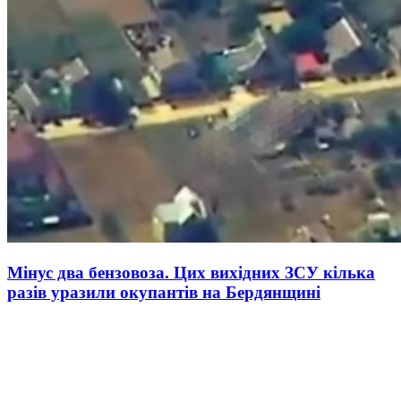
Мінус два бензовоза. Цих вихідних ЗСУ кілька
разів уразили окупантів на Бердянщині