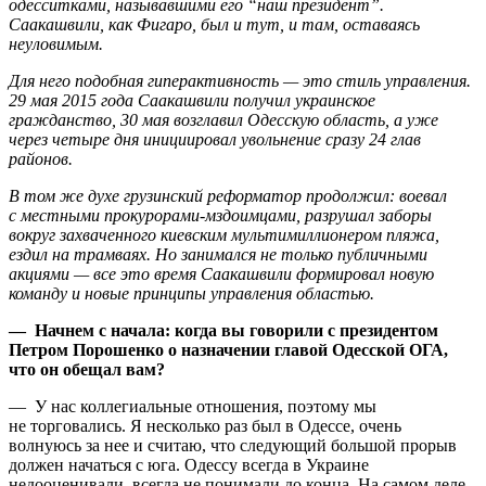
одесситками, называвшими его “наш президент”.
Саакашвили, как Фигаро, был и тут, и там, оставаясь
неуловимым.
Для него подобная гиперактивность — это стиль управления.
29 мая 2015 года Саакашвили получил украинское
гражданство, 30 мая возглавил Одесскую область, а уже
через четыре дня инициировал увольнение сразу 24 глав
районов.
В том же духе грузинский реформатор продолжил: воевал
с местными прокурорами-мздоимцами, разрушал заборы
вокруг захваченного киевским мультимиллионером пляжа,
ездил на трамваях. Но занимался не только публичными
акциями — все это время Саакашвили формировал новую
команду и новые принципы управления областью.
— Начнем с начала: когда вы говорили с президентом
Петром Порошенко о назначении главой Одесской ОГА,
что он обещал вам?
— У нас коллегиальные отношения, поэтому мы
не торговались. Я несколько раз был в Одессе, очень
волнуюсь за нее и считаю, что следующий большой прорыв
должен начаться с юга. Одессу всегда в Украине
недооценивали, всегда не понимали до конца. На самом деле