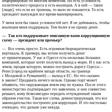
информирован по многим моментам. Но есть условность
политического процесса и есть коалиция. А в ней — такие
[люди], что если их тронешь, то мало не покажется. То есть
президент вынужден все время маневрировать.
У меня хотя бы таких условностей нет. Я не добиваюсь, чтобы
коалиция меня поддержала. Тем более я не прошу денег.
— Так кто поддерживает описанную вами коррупционную
схему — президент или премьер?
— Все очень просто. Есть огромная бюрократическая
вертикаль. К примеру, мы хотим получить денег
от приватизации. У нас в Одессе есть несколько больших
компаний, которые хотят получить выход к морю. И у нас есть
земля, продав которую, можно построить дорогу Одесса—
Рени [город на крайнем западе области, на границе
с Молдовой и Румынией] — выход в ЕС. Но что сказано
в законе? Продавать ничего нельзя. Однако порт может
объявить, что окружающая земля ему не нужна. После этого
министерство подтверждает это заявление, и они совместно
решают, кому безвозмездно передать отчужденный таким
образом участок. Такая вот схема, демонстрирующая, что все
законодательство построено для коррупции. И это настолько
очевидно, что дальше уже некуда.