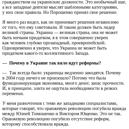
гражданством на украинские должности. Это необычный шаг,
а все западные деятели мыслят шаблонными категориями,
у них свои правила. Но Порошенко принял свое решение.
Я много раз видел, как он принимает решения независимо
от того, что ему советовали. И таким должен быть лидер
великой страны. Украина — великая страна, она не может
быть ничьим придатком, я в этом совершенно уверен
как человек глубоко прозападный, проевропейский.
Одновременно я уверен, что Украина не может быть
придатком какого‑то коллективного Запада.
— Почему в Украине так вяло идут реформы?
— Так всегда было: украинцы медленно заводятся. Почему
в 2004 году ничего не произошло? Потому что была
функционирующая экономика, много денег, запас прочности.
И, в принципе, элита не ощутила необходимости в резких
переменах.
У меня разночтения с теми же западными специалистами,
которые говорят, что оранжевую революцию погубила вражда
между Юлией Тимошенко и Виктором Ющенко. Это не так.
Оранжевую революцию погубило отсутствие реформ,
которому способствовала вражда.