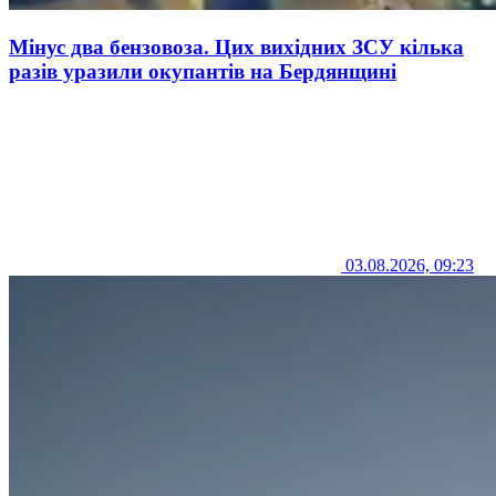
Мінус два бензовоза. Цих вихідних ЗСУ кілька
разів уразили окупантів на Бердянщині
03.08.2026, 09:23