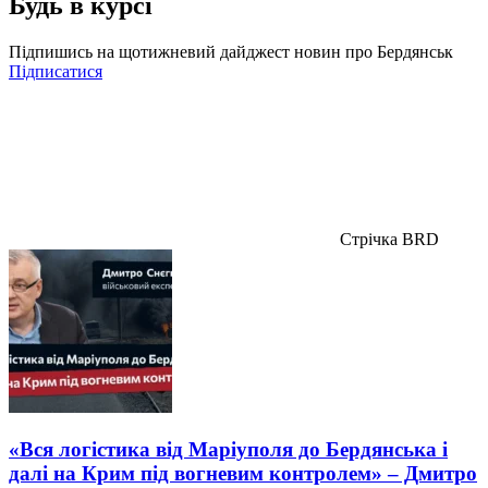
Будь в курсі
Підпишись на щотижневий дайджест новин про Бердянськ
Підписатися
Стрічка BRD
«Вся логістика від Маріуполя до Бердянська і
далі на Крим під вогневим контролем» – Дмитро