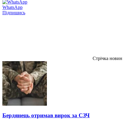
WhatsApp
Підпишись
Стрічка новин
Бердянець отримав вирок за СЗЧ