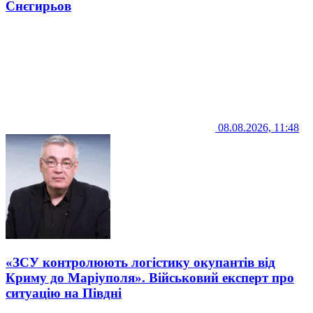
Снєгирьов
08.08.2026, 11:48
«ЗСУ контролюють логістику окупантів від
Криму до Маріуполя». Військовий експерт про
ситуацію на Півдні