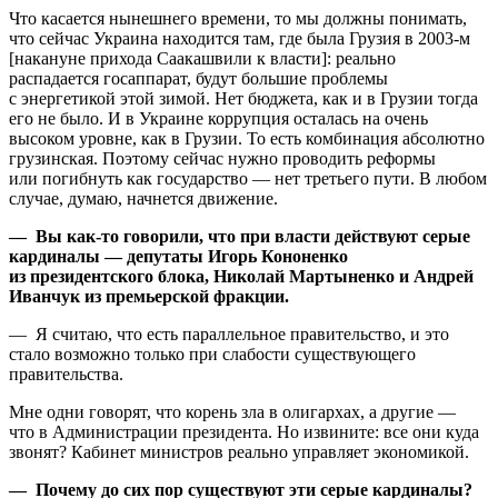
Что касается нынешнего времени, то мы должны понимать,
что сейчас Украина находится там, где была Грузия в 2003‑м
[накануне прихода Саакашвили к власти]: реально
распадается госаппарат, будут большие проблемы
с энергетикой этой зимой. Нет бюджета, как и в Грузии тогда
его не было. И в Украине коррупция осталась на очень
высоком уровне, как в Грузии. То есть комбинация абсолютно
грузинская. Поэтому сейчас нужно проводить реформы
или погибнуть как государство — нет третьего пути. В любом
случае, думаю, начнется движение.
— Вы как‑то говорили, что при власти действуют серые
кардиналы — депутаты Игорь Кононенко
из президентского блока, Николай Мартыненко и Андрей
Иванчук из премьерской фракции.
— Я считаю, что есть параллельное правительство, и это
стало возможно только при слабости существующего
правительства.
Мне одни говорят, что корень зла в олигархах, а другие —
что в Администрации президента. Но извините: все они куда
звонят? Кабинет министров реально управляет экономикой.
— Почему до сих пор существуют эти серые кардиналы?