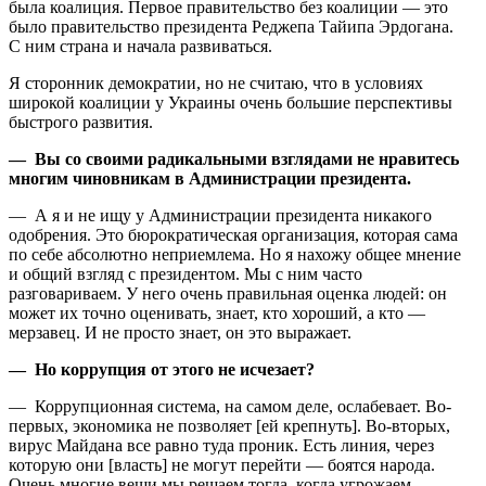
была коалиция. Первое правительство без коалиции — это
было правительство президента Реджепа Тайипа Эрдогана.
С ним страна и начала развиваться.
Я сторонник демократии, но не считаю, что в условиях
широкой коалиции у Украины очень большие перспективы
быстрого развития.
— Вы со своими радикальными взглядами не нравитесь
многим чиновникам в Администрации президента.
— А я и не ищу у Администрации президента никакого
одобрения. Это бюрократическая организация, которая сама
по себе абсолютно неприемлема. Но я нахожу общее мнение
и общий взгляд с президентом. Мы с ним часто
разговариваем. У него очень правильная оценка людей: он
может их точно оценивать, знает, кто хороший, а кто —
мерзавец. И не просто знает, он это выражает.
— Но коррупция от этого не исчезает?
— Коррупционная система, на самом деле, ослабевает. Во-
первых, экономика не позволяет [ей крепнуть]. Во-вторых,
вирус Майдана все равно туда проник. Есть линия, через
которую они [власть] не могут перейти — боятся народа.
Очень многие вещи мы решаем тогда, когда угрожаем