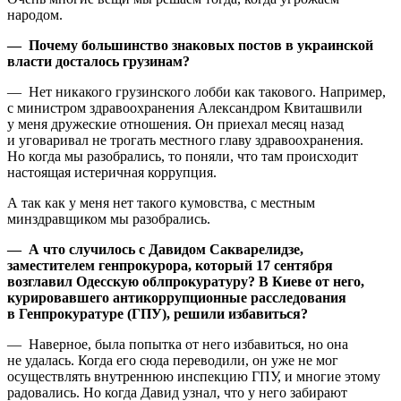
народом.
— Почему большинство знаковых постов в украинской
власти досталось грузинам?
— Нет никакого грузинского лобби как такового. Например,
с министром здравоохранения Александром Квиташвили
у меня дружеские отношения. Он приехал месяц назад
и уговаривал не трогать местного главу здравоохранения.
Но когда мы разобрались, то поняли, что там происходит
настоящая истеричная коррупция.
А так как у меня нет такого кумовства, с местным
минздравщиком мы разобрались.
— А что случилось с Давидом Сакварелидзе,
заместителем генпрокурора, который 17 сентября
возглавил Одесскую облпрокуратуру? В Киеве от него,
курировавшего антикоррупционные расследования
в Генпрокуратуре (ГПУ), решили избавиться?
— Наверное, была попытка от него избавиться, но она
не удалась. Когда его сюда переводили, он уже не мог
осуществлять внутреннюю инспекцию ГПУ, и многие этому
радовались. Но когда Давид узнал, что у него забирают