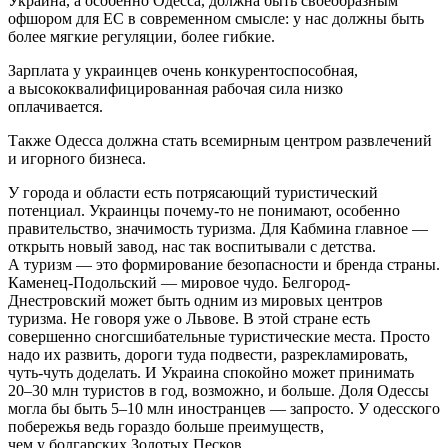
Украина, а особенно Одесса, должна быть своеобразным
офшором для ЕС в современном смысле: у нас должны быть
более мягкие регуляции, более гибкие.
Зарплата у украинцев очень конкурентоспособная,
а высококвалифицированная рабочая сила низко
оплачивается.
Также Одесса должна стать всемирным центром развлечений
и игорного бизнеса.
У города и области есть потрясающий туристический
потенциал. Украинцы почему‑то не понимают, особенно
правительство, значимость туризма. Для Кабмина главное —
открыть новый завод, нас так воспитывали с детства.
А туризм — это формирование безопасности и бренда страны.
Каменец-Подольский — мировое чудо. Белгород-
Днестровский может быть одним из мировых центров
туризма. Не говоря уже о Львове. В этой стране есть
совершенно сногсшибательные туристические места. Просто
надо их развить, дороги туда подвести, разрекламировать,
чуть‑чуть доделать. И Украина спокойно может принимать
20–30 млн туристов в год, возможно, и больше. Доля Одессы
могла бы быть 5–10 млн иностранцев — запросто. У одесского
побережья ведь гораздо больше преимуществ,
чем у болгарских Золотых Песков.