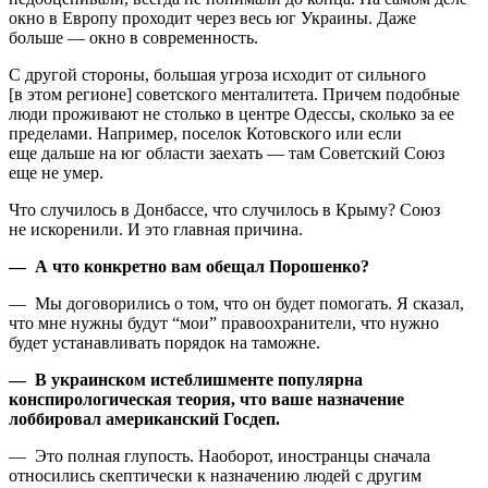
окно в Европу проходит через весь юг Украины. Даже
больше — окно в современность.
С другой стороны, большая угроза исходит от сильного
[в этом регионе] советского менталитета. Причем подобные
люди проживают не столько в центре Одессы, сколько за ее
пределами. Например, поселок Котовского или если
еще дальше на юг области заехать — там Советский Союз
еще не умер.
Что случилось в Донбассе, что случилось в Крыму? Союз
не искоренили. И это главная причина.
— А что конкретно вам обещал Порошенко?
— Мы договорились о том, что он будет помогать. Я сказал,
что мне нужны будут “мои” правоохранители, что нужно
будет устанавливать порядок на таможне.
— В украинском истеблишменте популярна
конспирологическая теория, что ваше назначение
лоббировал американский Госдеп.
— Это полная глупость. Наоборот, иностранцы сначала
относились скептически к назначению людей с другим