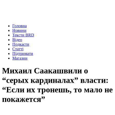
Головна
Новини
Тексти BRD
Відео
Подкасти
Статті
Підтримати
Магазин
Михаил Саакашвили о
“серых кардиналах” власти:
“Если их тронешь, то мало не
покажется”