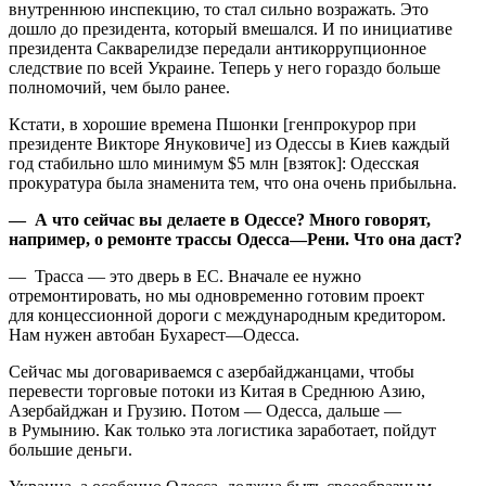
внутреннюю инспекцию, то стал сильно возражать. Это
дошло до президента, который вмешался. И по инициативе
президента Сакварелидзе передали антикоррупционное
следствие по всей Украине. Теперь у него гораздо больше
полномочий, чем было ранее.
Кстати, в хорошие времена Пшонки [генпрокурор при
президенте Викторе Януковиче] из Одессы в Киев каждый
год стабильно шло минимум $5 млн [взяток]: Одесская
прокуратура была знаменита тем, что она очень прибыльна.
— А что сейчас вы делаете в Одессе? Много говорят,
например, о ремонте трассы Одесса—Рени. Что она даст?
— Трасса — это дверь в ЕС. Вначале ее нужно
отремонтировать, но мы одновременно готовим проект
для концессионной дороги с международным кредитором.
Нам нужен автобан Бухарест—Одесса.
Сейчас мы договариваемся с азербайджанцами, чтобы
перевести торговые потоки из Китая в Среднюю Азию,
Азербайджан и Грузию. Потом — Одесса, дальше —
в Румынию. Как только эта логистика заработает, пойдут
большие деньги.