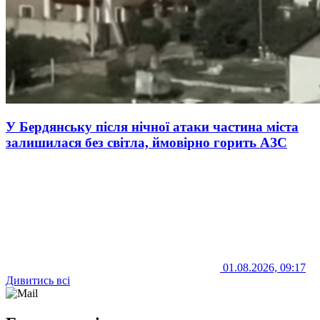
У Бердянську після нічної атаки частина міста
залишилася без світла, ймовірно горить АЗС
01.08.2026, 09:17
Дивитись всі