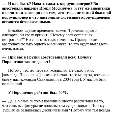
— И как быть? Начать сажать коррупционеров? Вот
арестовали нардепа Игоря Мосийчука, и тут же аналитики
и политики заговорили о том, что это — не самый большой
коррупционер и что настоящие системные коррупционеры
остаются безнаказанными.
— В любом случае прецедент важен. Тронешь одного
олигарха, он сразу кричит: “Почему всех остальных
не трогают?” Но с чего‑то надо начинать. Правда, если
арестовать только одного Мосийчука, то это будет выглядеть
очень плохо.
— При вас в Грузии арестовывали всех. Почему
Порошенко так не делает?
— Потому что, во‑первых, коалиция. Не было у них
[команды Порошенко] с самого начала того мандата, который
был у нас [команды Саакашвили в 2004 году]. У нас он был
полнейший.
— У Порошенко рейтинг был 50 %.
— Да. Но сама система коалиционности рассчитана на то,
что сильные фигуры не должны там существовать. Почему
Турция не развивалась десятилетиями? Потому что там всегда