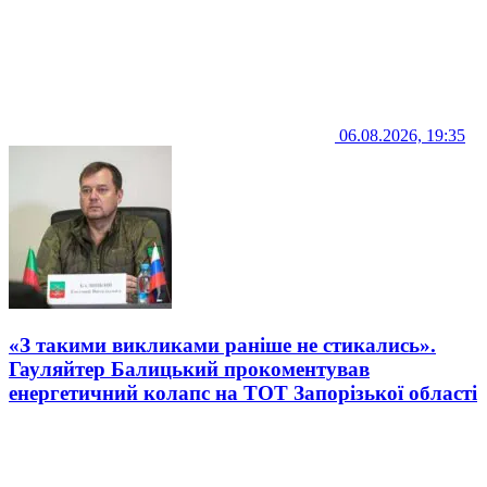
06.08.2026, 19:35
«З такими викликами раніше не стикались».
Гауляйтер Балицький прокоментував
енергетичний колапс на ТОТ Запорізької області