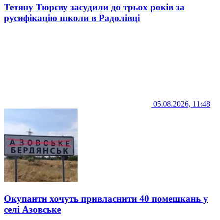
Тетяну Тюрєву засудили до трьох років за
русифікацію школи в Радолівці
05.08.2026, 11:48
Окупанти хочуть привласнити 40 помешкань у
селі Азовське