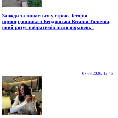
Завжди залишається у строю. Історія
прикордонника з Бердянська Віталія Толочка,
який рятує побратимів після поранень
07.08.2026, 12:46