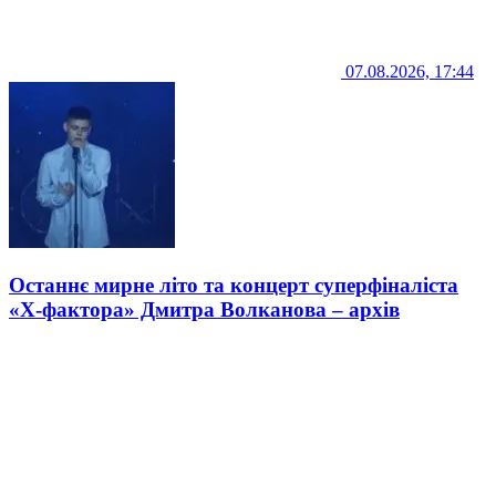
07.08.2026, 17:44
Останнє мирне літо та концерт суперфіналіста
«Х-фактора» Дмитра Волканова – архів