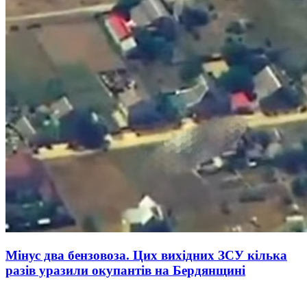
Мінус два бензовоза. Цих вихідних ЗСУ кілька
разів уразили окупантів на Бердянщині