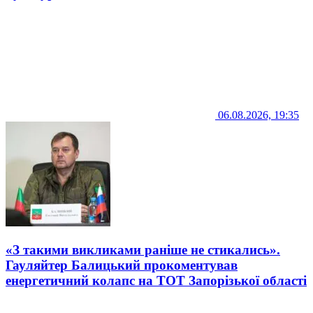
06.08.2026, 19:35
«З такими викликами раніше не стикались».
Гауляйтер Балицький прокоментував
енергетичний колапс на ТОТ Запорізької області