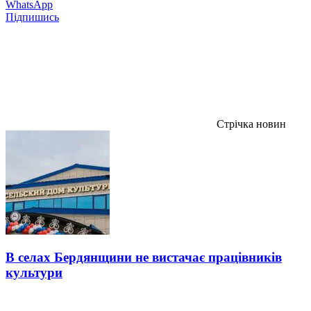
WhatsApp
Підпишись
Стрічка новин
В селах Бердянщини не вистачає працівників
культури