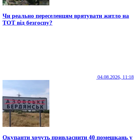
Чи реально переселенцям врятувати житло на
ТОТ від безгоспу?
04.08.2026, 11:18
Окупанти хочуть привласнити 40 помешкань у