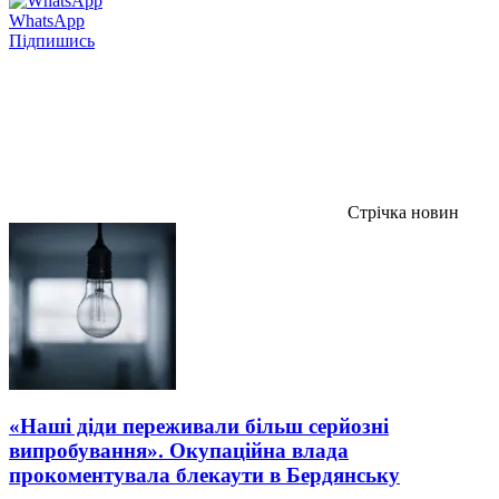
WhatsApp
Підпишись
Стрічка новин
«Наші діди переживали більш серйозні
випробування». Окупаційна влада
прокоментувала блекаути в Бердянську