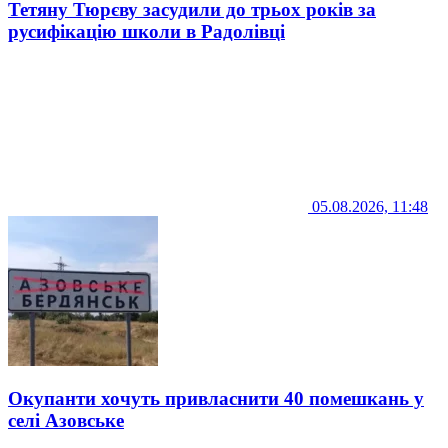
Тетяну Тюрєву засудили до трьох років за
русифікацію школи в Радолівці
05.08.2026, 11:48
Окупанти хочуть привласнити 40 помешкань у
селі Азовське