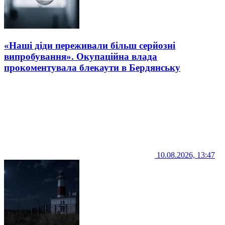
«Наші діди переживали більш серйозні
випробування». Окупаційна влада
прокоментувала блекаути в Бердянську
10.08.2026, 13:47