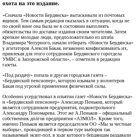
охота на это издание.
«Сначала «Новости Бердянска» вытаскивали из почтовых
ящиков. Тем самым редакция оказалась в ситуации, когда не
по своей вине она была не в состоянии выполнять
обязательства по доставке издания своим читателям. Затем
крепкие молодые люди, предположительно из штаба
Владимира Чепурного, начали отбирать «Новости Бердянска»
у агитаторов Алексея Бакая, незаконно конфисковывать их,
привлекая для этого сотрудников Бердянского горотдела
УМВС в Запорожской области», – отметили в редакции
газеты.
«Под раздачу» попала и другая городская газета –
«Бердянский пенсионер», которую изымали у волонтеров
Бакая под угрозой применения физической силы.
Особенно усердствовал в изъятии газет «Новости Бердянска»
и «Бердянский пенсионер» Александр Пеньков, который
является сотрудником предприятия, подконтрольного
Александру Пономарева. Этот же А.Пеньков – официальный
собственник долгов предприятия «АЗМОЛ». Кроме того,
именно Пеньков является председателем ОО «Мы за честные
выборы», проводившей в первом туре выборов так
называемый экзит-пол, в ходе которого бердянцам раздавали