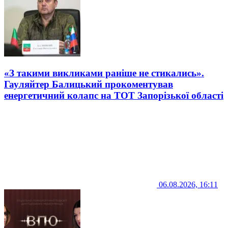
«З такими викликами раніше не стикались».
Гауляйтер Балицький прокоментував
енергетичний колапс на ТОТ Запорізької області
06.08.2026, 16:11