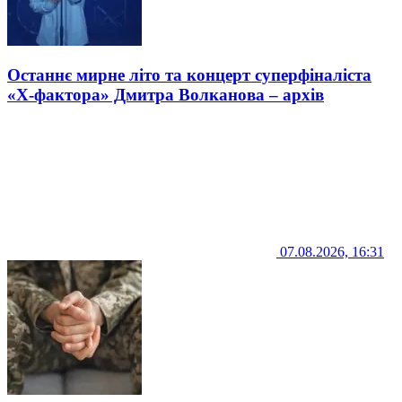
Останнє мирне літо та концерт суперфіналіста
«Х-фактора» Дмитра Волканова – архів
07.08.2026, 16:31