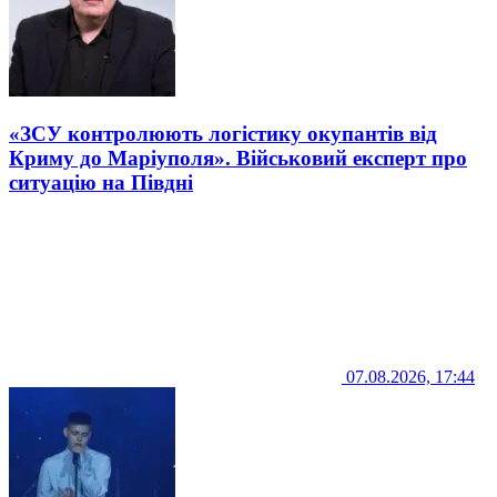
«ЗСУ контролюють логістику окупантів від
Криму до Маріуполя». Військовий експерт про
ситуацію на Півдні
07.08.2026, 17:44