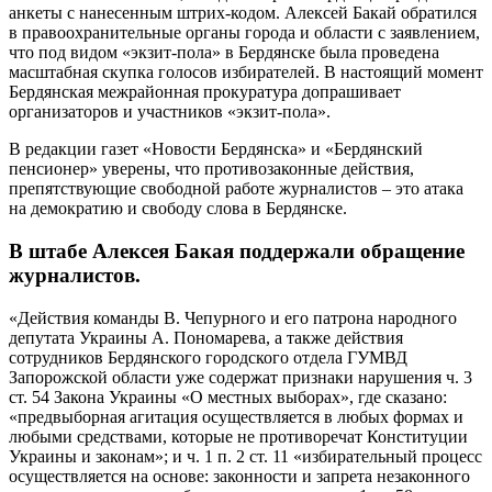
анкеты с нанесенным штрих-кодом. Алексей Бакай обратился
в правоохранительные органы города и области с заявлением,
что под видом «экзит-пола» в Бердянске была проведена
масштабная скупка голосов избирателей. В настоящий момент
Бердянская межрайонная прокуратура допрашивает
организаторов и участников «экзит-пола».
В редакции газет «Новости Бердянска» и «Бердянский
пенсионер» уверены, что противозаконные действия,
препятствующие свободной работе журналистов – это атака
на демократию и свободу слова в Бердянске.
В штабе Алексея Бакая поддержали обращение
журналистов.
«Действия команды В. Чепурного и его патрона народного
депутата Украины А. Пономарева, а также действия
сотрудников Бердянского городского отдела ГУМВД
Запорожской области уже содержат признаки нарушения ч. 3
ст. 54 Закона Украины «О местных выборах», где сказано:
«предвыборная агитация осуществляется в любых формах и
любыми средствами, которые не противоречат Конституции
Украины и законам»; и ч. 1 п. 2 ст. 11 «избирательный процесс
осуществляется на основе: законности и запрета незаконного