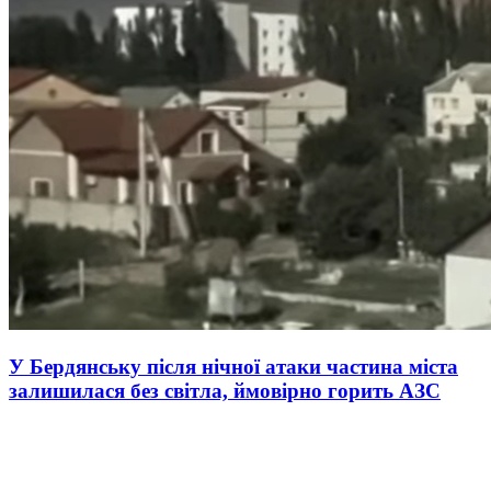
У Бердянську після нічної атаки частина міста
залишилася без світла, ймовірно горить АЗС