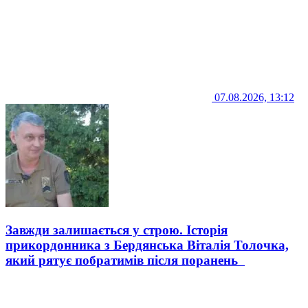
07.08.2026, 13:12
Завжди залишається у строю. Історія
прикордонника з Бердянська Віталія Толочка,
який рятує побратимів після поранень