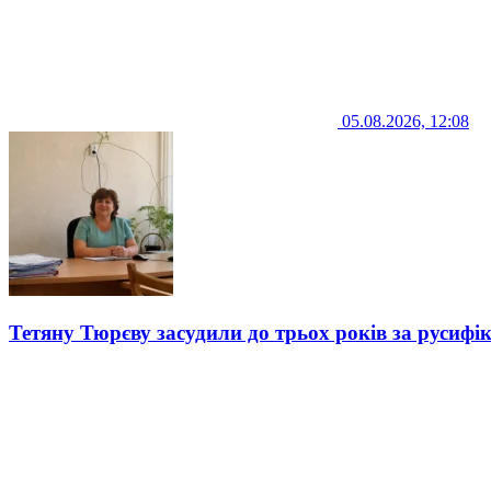
05.08.2026, 12:08
Тетяну Тюрєву засудили до трьох років за русифі