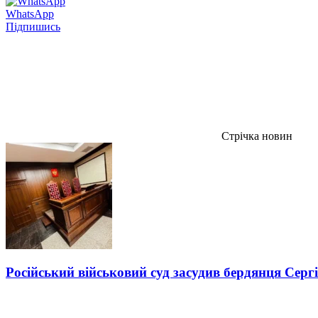
WhatsApp
Підпишись
Стрічка новин
Російський військовий суд засудив бердянця Серг