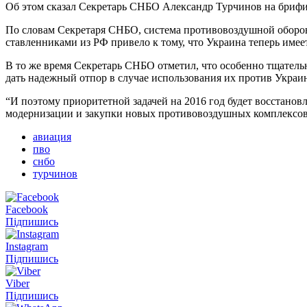
Об этом сказал Секретарь СНБО Александр Турчинов на брифи
По словам Секретаря СНБО, система противовоздушной оборон
ставленниками из РФ привело к тому, что Украина теперь имее
В то же время Секретарь СНБО отметил, что особенно тщатель
дать надежный отпор в случае использования их против Украи
“И поэтому приоритетной задачей на 2016 год будет восстано
модернизации и закупки новых противовоздушных комплексов, 
авиация
пво
снбо
турчинов
Facebook
Підпишись
Instagram
Підпишись
Viber
Підпишись