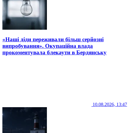
«Наші діди переживали більш серйозні
випробування». Окупаційна влада
прокоментувала блекаути в Бердянську
10.08.2026, 13:47