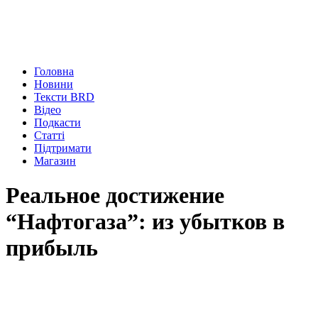
Головна
Новини
Тексти BRD
Відео
Подкасти
Статті
Підтримати
Магазин
Реальное достижение
“Нафтогаза”: из убытков в
прибыль