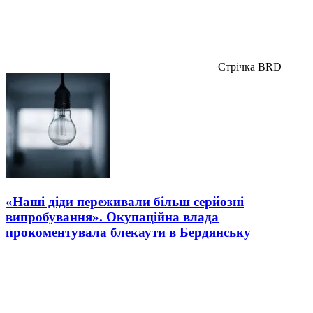
Стрічка BRD
«Наші діди переживали більш серйозні
випробування». Окупаційна влада
прокоментувала блекаути в Бердянську