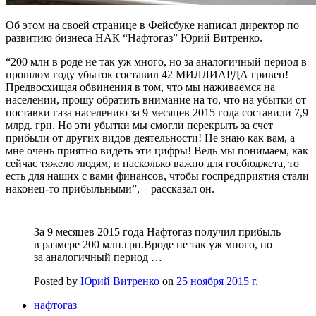
Об этом на своей странице в Фейсбуке написал директор по
развитию бизнеса НАК “Нафтогаз” Юрий Витренко.
“200 млн в роде не так уж много, но за аналогичный период в
прошлом году убыток составил 42 МИЛЛИАРДА гривен!
Предвосхищая обвинения в том, что мы наживаемся на
населении, прошу обратить внимание на то, что на убытки от
поставки газа населению за 9 месяцев 2015 года составили 7,9
млрд. грн. Но эти убытки мы смогли перекрыть за счет
прибыли от других видов деятельности! Не знаю как вам, а
мне очень приятно видеть эти цифры! Ведь мы понимаем, как
сейчас тяжело людям, и насколько важно для госбюджета, то
есть для наших с вами финансов, чтобы госпредприятия стали
наконец-то прибыльными”, – рассказал он.
За 9 месяцев 2015 года Нафтогаз получил прибыль
в размере 200 млн.грн.Вроде не так уж много, но
за аналогичный период …
Posted by
Юрий Витренко
on
25 ноября 2015 г.
нафтогаз