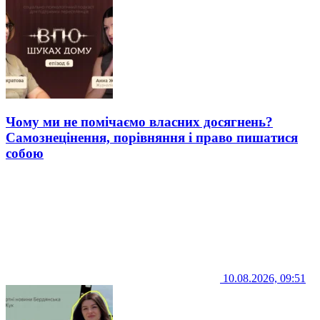
Чому ми не помічаємо власних досягнень?
Самознецінення, порівняння і право пишатися
собою
10.08.2026, 09:51