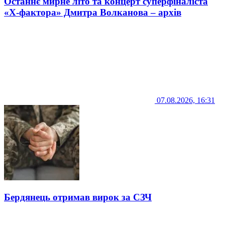
Останнє мирне літо та концерт суперфіналіста
«Х-фактора» Дмитра Волканова – архів
07.08.2026, 16:31
Бердянець отримав вирок за СЗЧ