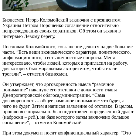
Бизнесмен Игорь Коломойский заключил с президентом
Украины Петром Порошенко соглашение относительно
непреследования своих соратников. Об этом он заявил в
интервью Левому берегу.
По словам Коломойского, соглашение делится на две большие
части. “Есть вещи экономического характера, политического,
информационного, а есть личностные вопросы. Меня
интересовало, чтобы людей, которых я пригласил на работу,
для которых был моральным авторитетом, чтобы их не
трогали”, – отметил бизнесмен.
Он утверждает, что договоренность имела “рамочное
понимание” накануне его отставки с должности главы
Днепропетровской облгосадминистрации. “Сама
договоренность – общее рамочное понимание: что будет, а
чего не будет. Затем я написал заявление об отставке. В целом,
прошло все нормально. Был подготовлен определенный драфт
(наброски –
ред
.), на базе которого затем заключено большое
соглашение”, – отметил Коломойский
При этом документ носит конфиденциальный характер. “Это