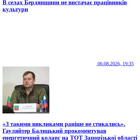
В селах Бердянщини не вистачає працівників
культури
06.08.2026, 19:35
«З такими викликами раніше не стикались».
Гауляйтер Балицький прокоментував
енергетичний колапс на ТОТ Запорізької області