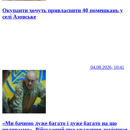
Окупанти хочуть привласнити 40 помешкань у
селі Азовське
04.08.2026, 10:41
«Ми бачимо дуже багато і дуже багато на що
впливаємо». Військовий про ураження логістики