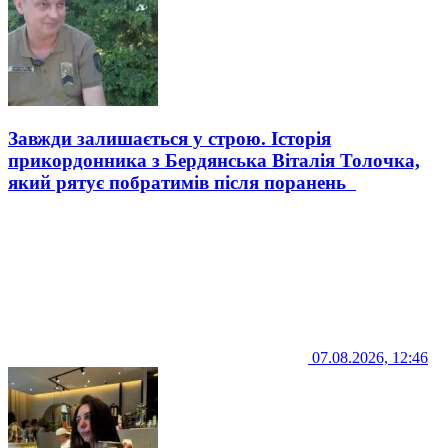
Завжди залишається у строю. Історія
прикордонника з Бердянська Віталія Толочка,
який рятує побратимів після поранень
07.08.2026, 12:46