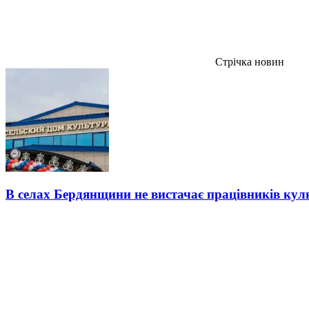
Стрічка новин
В селах Бердянщини не вистачає працівників кул