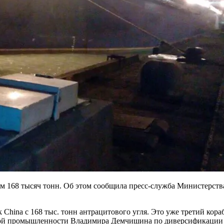
м 168 тысяч тонн. Об этом сообщила пресс-служба Министерст
China с 168 тыс. тонн антрацитового угля. Это уже третий кора
й промышленности Владимира Демчишина по диверсификации пос