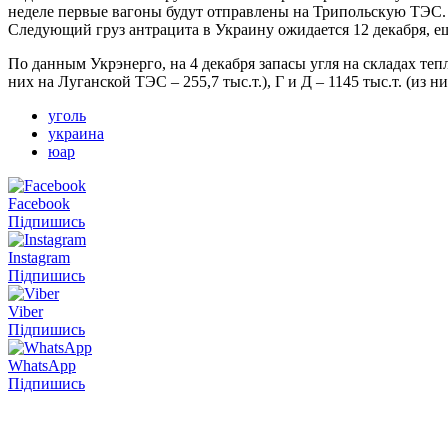
неделе первые вагоны будут отправлены на Трипольскую ТЭС. 
Следующий груз антрацита в Украину ожидается 12 декабря, ещ
По данным Укрэнерго, на 4 декабря запасы угля на складах теп
них на Луганской ТЭС – 255,7 тыс.т.), Г и Д – 1145 тыс.т. (из н
уголь
украина
юар
Facebook
Підпишись
Instagram
Підпишись
Viber
Підпишись
WhatsApp
Підпишись