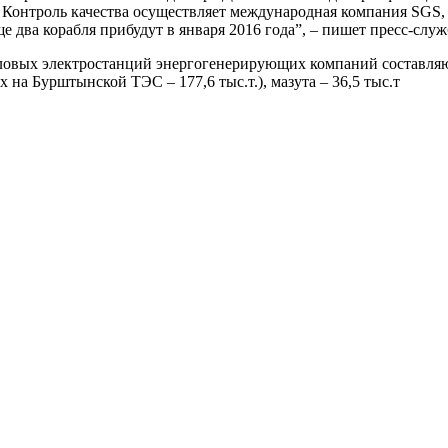
Контроль качества осуществляет международная компания SGS, 
е два корабля прибудут в января 2016 года”, – пишет пресс-служ
ловых электростанций энергогенерирующих компаний составляют 1
их на Бурштынской ТЭС – 177,6 тыс.т.), мазута – 36,5 тыс.т