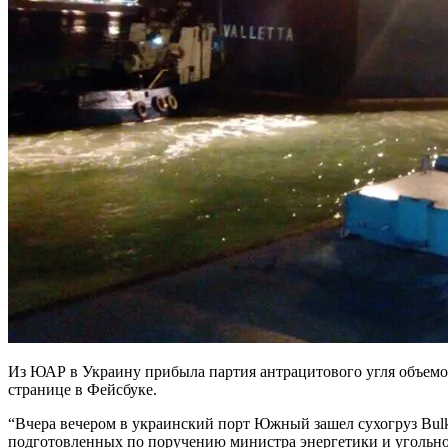
Из ЮАР в Украину прибыла партия антрацитового угля объемо
странице в Фейсбуке.
“Вчера вечером в украинский порт Южный зашел сухогруз Bulk 
подготовленных по поручению министра энергетики и угольно