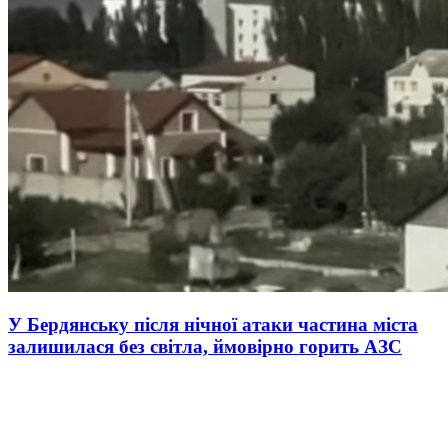
У Бердянську після нічної атаки частина міста
залишилася без світла, ймовірно горить АЗС