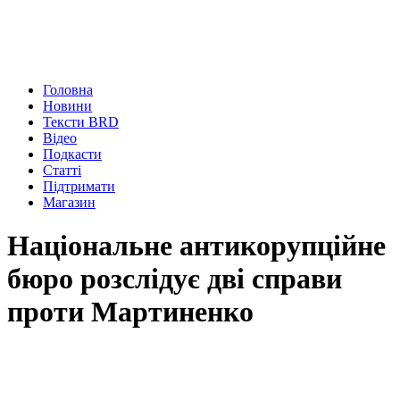
Головна
Новини
Тексти BRD
Відео
Подкасти
Статті
Підтримати
Магазин
Національне антикорупційне
бюро розслідує дві справи
проти Мартиненко