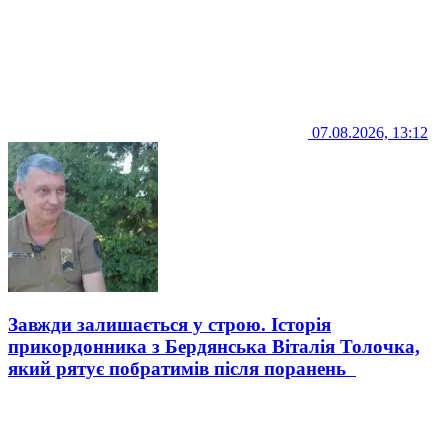
07.08.2026, 13:12
Завжди залишається у строю. Історія
прикордонника з Бердянська Віталія Толочка,
який рятує побратимів після поранень