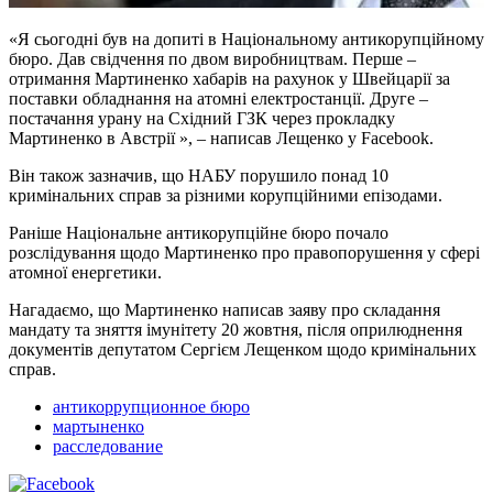
«Я сьогодні був на допиті в Національному антикорупційному
бюро. Дав свідчення по двом виробництвам. Перше –
отримання Мартиненко хабарів на рахунок у Швейцарії за
поставки обладнання на атомні електростанції. Друге –
постачання урану на Східний ГЗК через прокладку
Мартиненко в Австрії », – написав Лещенко у Facebook.
Він також зазначив, що НАБУ порушило понад 10
кримінальних справ за різними корупційними епізодами.
Раніше Національне антикорупційне бюро почало
розслідування щодо Мартиненко про правопорушення у сфері
атомної енергетики.
Нагадаємо, що Мартиненко написав заяву про складання
мандату та зняття імунітету 20 жовтня, після оприлюднення
документів депутатом Сергієм Лещенком щодо кримінальних
справ.
антикоррупционное бюро
мартыненко
расследование