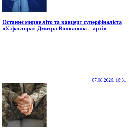
Останнє мирне літо та концерт суперфіналіста
«Х-фактора» Дмитра Волканова – архів
07.08.2026, 16:31