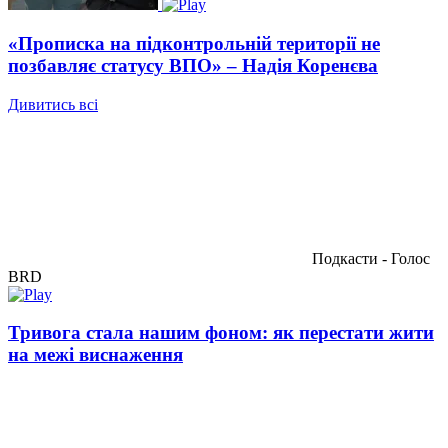
«Прописка на підконтрольній території не
позбавляє статусу ВПО» – Надія Коренєва
Дивитись всі
Подкасти - Голос
BRD
Тривога стала нашим фоном: як перестати жити
на межі виснаження