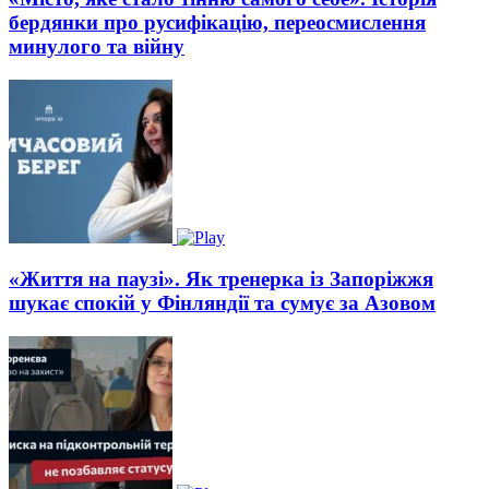
бердянки про русифікацію, переосмислення
минулого та війну
«Життя на паузі». Як тренерка із Запоріжжя
шукає спокій у Фінляндії та сумує за Азовом