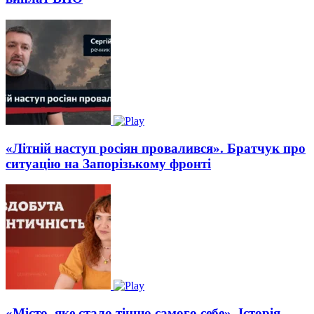
«Літній наступ росіян провалився». Братчук про
ситуацію на Запорізькому фронті
«Місто, яке стало тінню самого себе». Історія