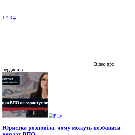
1
2
3
4
Відео про
бердянців
Юристка розповіла, чому можуть позбавити
виплат ВПО