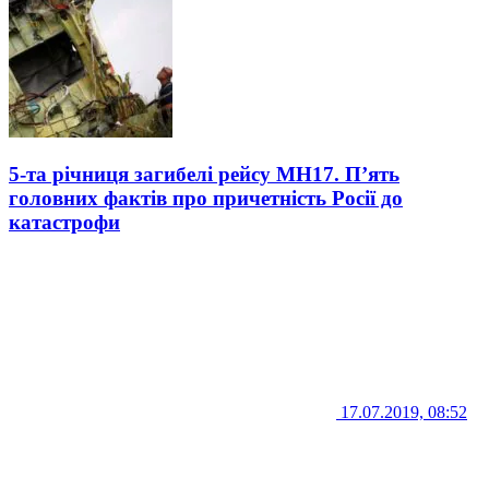
5-та річниця загибелі рейсу MH17. П’ять
головних фактів про причетність Росії до
катастрофи
17.07.2019, 08:52