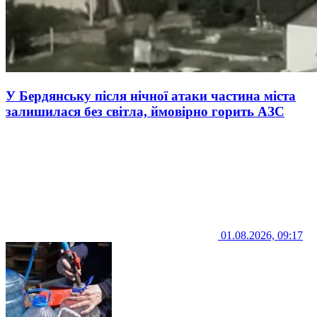
У Бердянську після нічної атаки частина міста
залишилася без світла, ймовірно горить АЗС
01.08.2026, 09:17