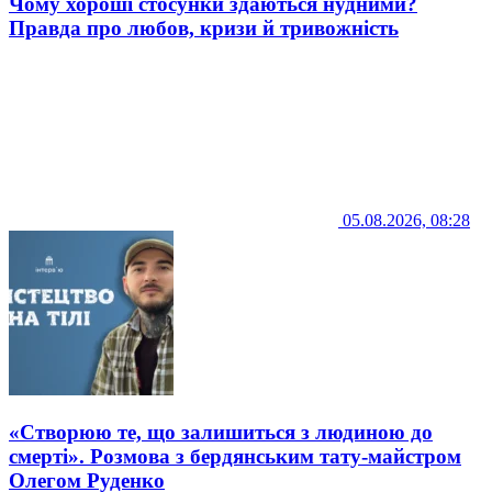
Чому хороші стосунки здаються нудними?
Правда про любов, кризи й тривожність
05.08.2026, 08:28
«Створюю те, що залишиться з людиною до
смерті». Розмова з бердянським тату-майстром
Олегом Руденко