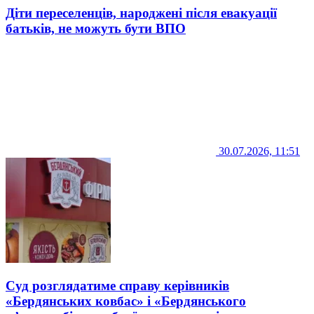
Діти переселенців, народжені після евакуації
батьків, не можуть бути ВПО
30.07.2026, 11:51
Суд розглядатиме справу керівників
«Бердянських ковбас» і «Бердянського