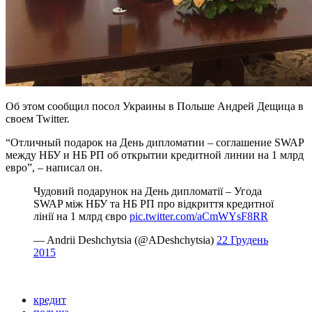
Об этом сообщил посол Украины в Польше Андрей Дещица в
своем Twitter.
“Отличный подарок на День дипломатии – соглашение SWAP
между НБУ и НБ РП об открытии кредитной линии на 1 млрд
евро”, – написал он.
Чудовий подарунок на День дипломатії – Угода
SWAP між НБУ та НБ РП про відкриття кредитної
лінії на 1 млрд євро
pic.twitter.com/aCmWYsF8RR
— Andrii Deshchytsia (@ADeshchytsia)
22 Грудень
2015
кредит