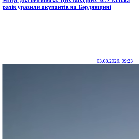
Мінус два бензовоза. Цих вихідних ЗСУ кілька
разів уразили окупантів на Бердянщині
03.08.2026, 09:23