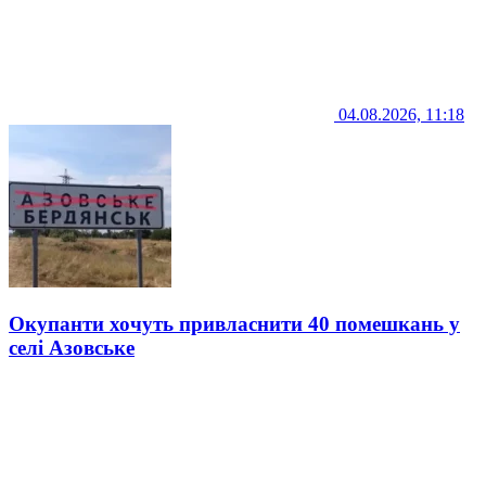
04.08.2026, 11:18
Окупанти хочуть привласнити 40 помешкань у
селі Азовське