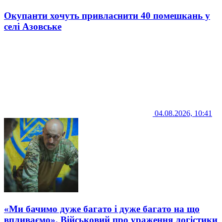
Окупанти хочуть привласнити 40 помешкань у
селі Азовське
04.08.2026, 10:41
«Ми бачимо дуже багато і дуже багато на що
впливаємо». Військовий про ураження логістики