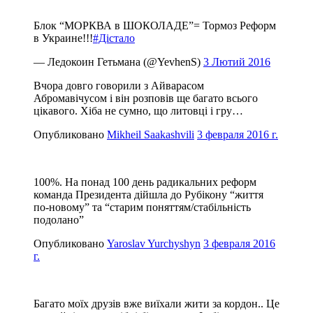
Блок “МОРКВА в ШОКОЛАДЕ”= Тормоз Реформ
в Украине!!!
#Дістало
— Ледокоин Гетьмана (@YevhenS)
3 Лютий 2016
Вчора довго говорили з Айварасом
Абромавічусом і він розповів ще багато всього
цікавого. Хіба не сумно, що литовці і гру…
Опубликовано
Mikheil Saakashvili
3 февраля 2016 г.
100%. На понад 100 день радикальних реформ
команда Президента дійшла до Рубікону “життя
по-новому” та “старим поняттям/стабільність
подолано”
Опубликовано
Yaroslav Yurchyshyn
3 февраля 2016
г.
Багато моїх друзів вже виїхали жити за кордон.. Це