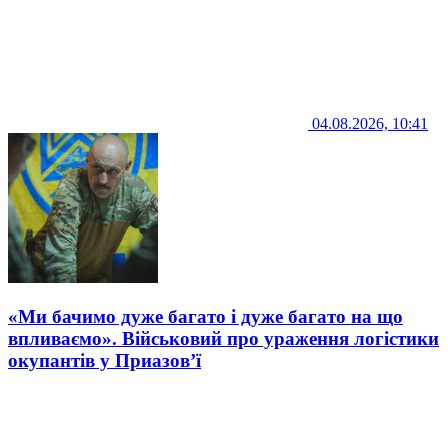
04.08.2026, 10:41
«Ми бачимо дуже багато і дуже багато на що
впливаємо». Військовий про ураження логістики
окупантів у Приазов’ї