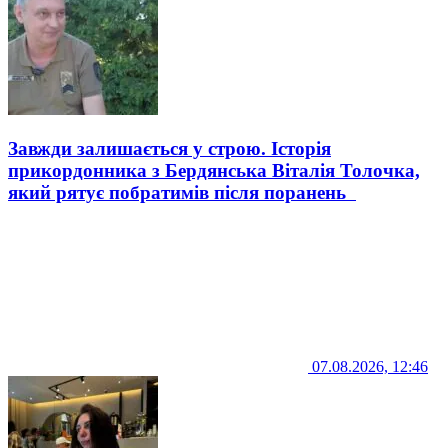
Завжди залишається у строю. Історія
прикордонника з Бердянська Віталія Толочка,
який рятує побратимів після поранень
07.08.2026, 12:46