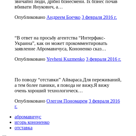
звичайні люди, дрібні бізнесмени. Іх бізнес почав
вбивати Янукович, а…
Опубликовано
Андреем Боечко
3 февраля 2016 г.
“В ответ на просьбу агентства “Интерфакс-
Украина”, как он может прокомментировать
заявление Абромавичуса, Кононенко сказ…
Опубликовано
Yevheni Kuzmenko
3 февраля 2016 г.
По поводу “отставки” Айвараса.Для переживаний,
а тем более паники, я повода не вижу.Я вижу
очень хороший технологическ…
Опубликовано
Олегом Пономарем
3 февраля 2016
г.
абромавичус
игорь кононенко
отставка