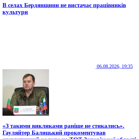
В селах Бердянщини не вистачає працівників
культури
06.08.2026, 19:35
«З такими викликами раніше не стикались».
Гауляйтер Балицький прокоментував