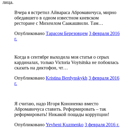
лица.
Вчера я встретил Айвараса Абромавичуса, мирно
обедавшего в одном известном киевском
ресторане с Михеилом Саакашвили. Там…
Опубликовано
Тарасом Березовцем
3 февраля 2016
г.
Когда в сентябре выходила моя статья о серых
кардиналах, только Victoria Voytsitska не побоялась
сказать на диктофон, чт…
Опубликовано
Kristina Berdynskykh
3 февраля 2016
г.
Я считаю, надо Игоря Кононенко вместо
Абромавичуса ставить. Реформировать – так
реформировать! Никакой пощады коррупции!
Опубликовано
Yevheni Kuzmenko
3 февраля 2016 г.