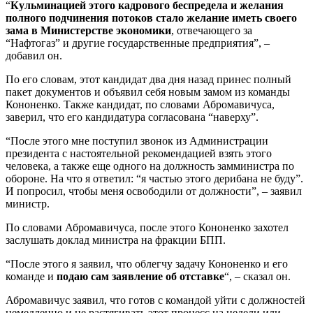
“
Кульминацией этого кадрового беспредела и желания
полного подчинения потоков стало желание иметь своего
зама в Министерстве экономики
, отвечающего за
“Нафтогаз” и другие государственные предприятия”, –
добавил он.
По его словам, этот кандидат два дня назад принес полный
пакет документов и объявил себя новым замом из команды
Кононенко. Также кандидат, по словами Абромавичуса,
заверил, что его кандидатура согласована “наверху”.
“После этого мне поступил звонок из Администрации
президента с настоятельной рекомендацией взять этого
человека, а также еще одного на должность замминистра по
обороне. На что я ответил: “я частью этого дерибана не буду”.
И попросил, чтобы меня освободили от должности”, – заявил
министр.
По словами Абромавичуса, после этого Кононенко захотел
заслушать доклад министра на фракции БПП.
“После этого я заявил, что облегчу задачу Кононенко и его
команде и
подаю сам заявление об отставке
“, – сказал он.
Абромавичус заявил, что готов с командой уйти с должностей
немедленно и не растягивать этот процесс на недели или