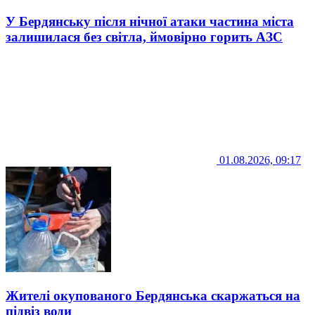
У Бердянську після нічної атаки частина міста
залишилася без світла, ймовірно горить АЗС
01.08.2026, 09:17
Жителі окупованого Бердянська скаржаться на
підвіз води