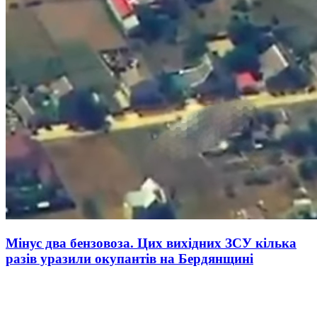
Мінус два бензовоза. Цих вихідних ЗСУ кілька
разів уразили окупантів на Бердянщині