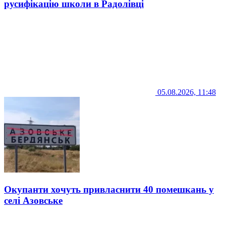
русифікацію школи в Радолівці
05.08.2026, 11:48
Окупанти хочуть привласнити 40 помешкань у
селі Азовське