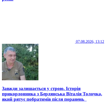
07.08.2026, 13:12
Завжди залишається у строю. Історія
прикордонника з Бердянська Віталія Толочка,
який рятує побратимів після поранень