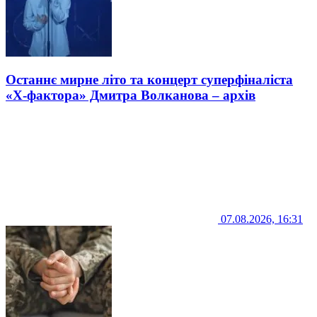
Останнє мирне літо та концерт суперфіналіста
«Х-фактора» Дмитра Волканова – архів
07.08.2026, 16:31