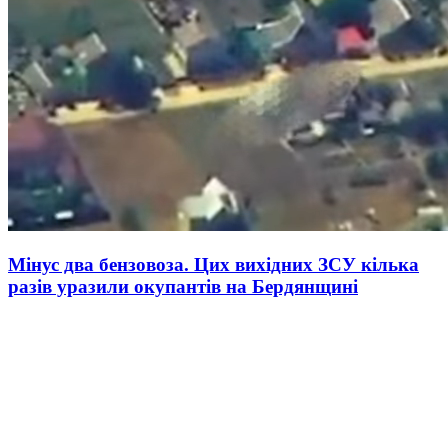
Мінус два бензовоза. Цих вихідних ЗСУ кілька
разів уразили окупантів на Бердянщині