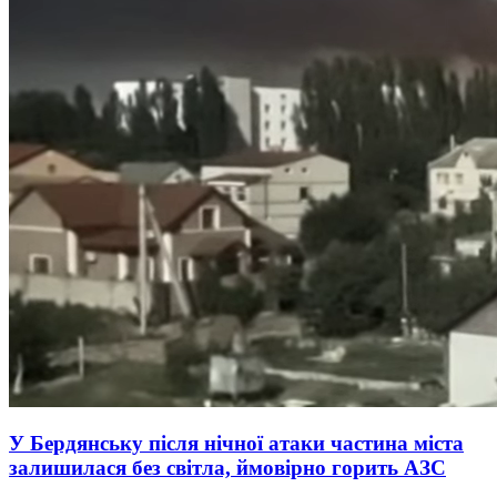
У Бердянську після нічної атаки частина міста
залишилася без світла, ймовірно горить АЗС