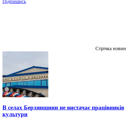
Підпишись
Стрічка новин
В селах Бердянщини не вистачає працівників
культури