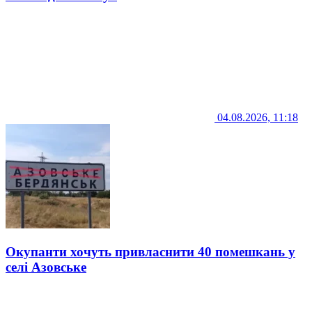
04.08.2026, 11:18
Окупанти хочуть привласнити 40 помешкань у
селі Азовське