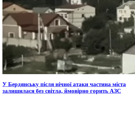
У Бердянську після нічної атаки частина міста
залишилася без світла, ймовірно горить АЗС