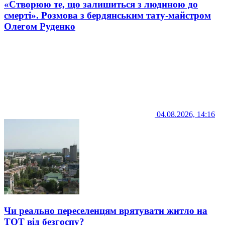
«Створюю те, що залишиться з людиною до
смерті». Розмова з бердянським тату-майстром
Олегом Руденко
04.08.2026, 14:16
Чи реально переселенцям врятувати житло на
ТОТ від безгоспу?