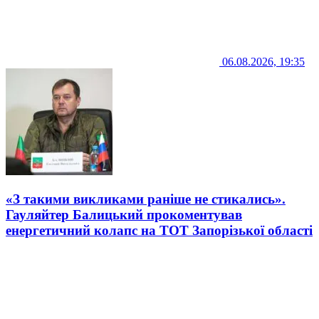
06.08.2026, 19:35
«З такими викликами раніше не стикались».
Гауляйтер Балицький прокоментував
енергетичний колапс на ТОТ Запорізької області