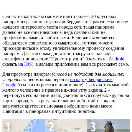
Сейчас на картах вы сможете найти более 130 круговых
панорам из различных уголков Бердянска. Практически возле
каждого интересного места города есть такая панорама.
Далеко не все они идеальные, ведь сделаны они не
профессионалами, а любителями. Если же вы являетесь
обладателем современного смартфона, то тоже можете
присоединиться к этому увлекательному процессу создания
панорам. Для этого вам достаточно загрузить на свой
смартфон приложение “Просмотр улиц” (скачать
на Android
,
скачать
на IOS
), а дальше приложение вам все расскажет само.
Для просмотра панорам
(способ не подходит для мобильных
устройств)
необходимо перейти
на карту Бердянске в
Google
(ссылка откроется в новом окне), 1 – ухватить мышкой
желтого человечка в правом нижнем углу экрана, 2 –
перетянуть его на один из подсветившихся голубых кругов на
карте города, 3 – в результате ваших действий на экране
загрузится круговая панорама выбранного вами места.
Навигация в панорамах интуитивно понятна.