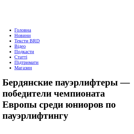
Головна
Новини
Тексти BRD
Відео
Подкасти
Статті
Підтримати
Магазин
Бердянские пауэрлифтеры —
победители чемпионата
Европы среди юниоров по
пауэрлифтингу