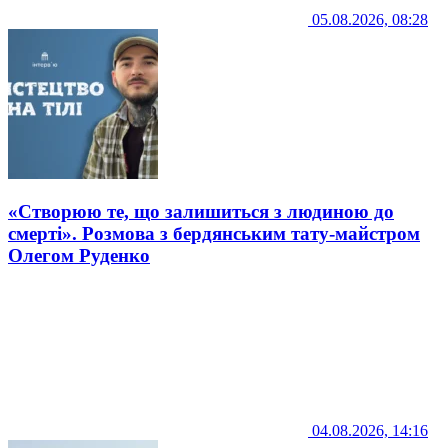
05.08.2026, 08:28
«Створюю те, що залишиться з людиною до
смерті». Розмова з бердянським тату-майстром
Олегом Руденко
04.08.2026, 14:16