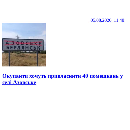
05.08.2026, 11:48
Окупанти хочуть привласнити 40 помешкань у
селі Азовське