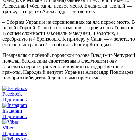
юниоров в Малаге (Испания) завоевали 1-е, 3-е и 4-е место.
Александр Рубец занял первое место, Владислав Черный —
третье, Титаренко Александр — четвертое.
– Сборная Украины на соревнованиях заняла первое место. В
нашей сборной было 6 спортсменов — трое из них бердянцы.
В общей сложности завоевали 9 медалей, 4 золотых, 1
серебряную и 4 бронзовых. К примеру у Саши — 4 золота, то
есть он выиграл все! – сообщил Леонид Котенджи.
Поздравляя с победой, городской голова Владимир Чепурной
пожелал бердянским спортсменам в следующем году
завоевать первые три места и вручил благодарственные
грамоты. Народный депутат Украины Александр Пономарев
поощрил победителей денежными премиями.
Facebook
Підпишись
Instagram
Підпишись
Viber
Підпишись