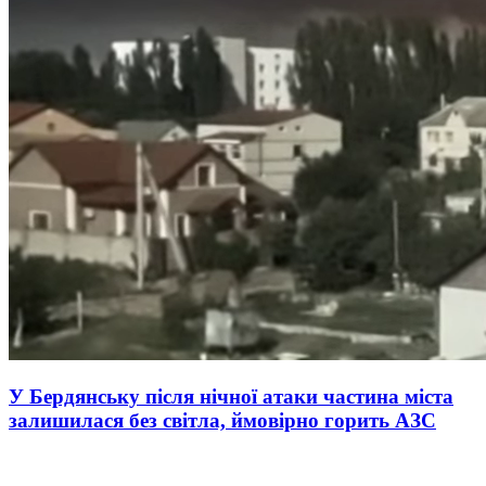
У Бердянську після нічної атаки частина міста
залишилася без світла, ймовірно горить АЗС