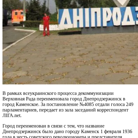
В рамках всеукраинского процесса декоммунизации
Верховная Рада переименовала город Днепродзержинск в
город Каменское. За постановление №4085 отдали голоса 249
парламентариев, передает из зала заседаний корреспондент
ЛІГА.net.
Город переименован в связи с тем, что название
Днепродзержинск было дано городу Каменск 1 февраля 1936
года в честь советского революционера и представителя