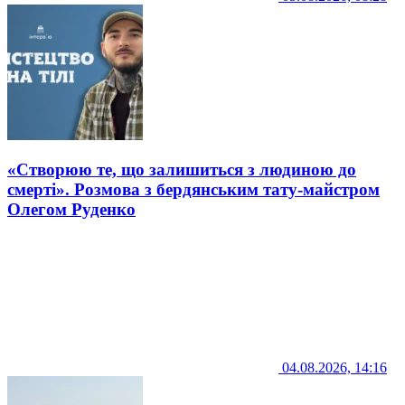
«Створюю те, що залишиться з людиною до
смерті». Розмова з бердянським тату-майстром
Олегом Руденко
04.08.2026, 14:16