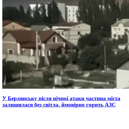
У Бердянську після нічної атаки частина міста
залишилася без світла, ймовірно горить АЗС