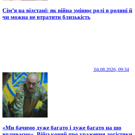
Сім’я на відстані: як війна змінює ролі в родині й
чи можна не втратити близькість
04.08.2026, 09:34
«Ми бачимо дуже багато і дуже багато на що
впливаємо». Військовий про ураження логістики