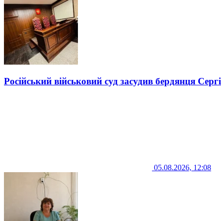
Російський військовий суд засудив бердянця Серг
05.08.2026, 12:08