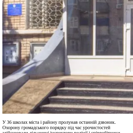
У 36 школах міста і району пролунав останній дзвоник.
Охорону громадського порядку під час урочистостей
здійснювали дільничні інспектори поліції і співробітники