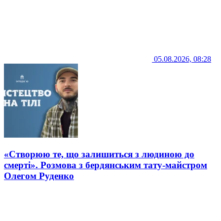
05.08.2026, 08:28
«Створюю те, що залишиться з людиною до
смерті». Розмова з бердянським тату-майстром
Олегом Руденко