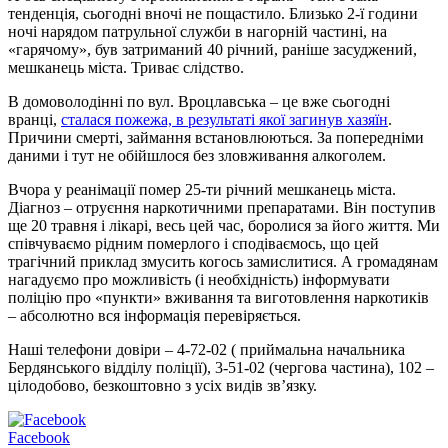
тенденція, сьогодні вночі не пощастило. Близько 2-ї години
ночі нарядом патрульної служби в нагорній частині, на
«гарячому», був затриманий 40 річний, раніше засуджений,
мешканець міста. Триває слідство.
В домоволодінні по вул. Вроцлавська – це вже сьогодні
вранці,
сталася пожежа, в результаті якої загинув хазяїн
.
Причини смерті, займання встановлюються. За попередніми
даними і тут не обійшлося без зловживання алкоголем.
Вчора у реанімації помер 25-ти річний мешканець міста.
Діагноз – отруєння наркотичними препаратами. Він поступив
ще 20 травня і лікарі, весь цей час, боролися за його життя. Ми
співчуваємо рідним померлого і сподіваємось, що цей
трагічний приклад змусить когось замислитися. А громадянам
нагадуємо про можливість (і необхідність) інформувати
поліцію про «пункти» вживання та виготовлення наркотиків
– абсолютно вся інформація перевіряється.
Наші телефони довіри – 4-72-02 ( приймальна начальника
Бердянського відділу поліції), 3-51-02 (чергова частина), 102 –
цілодобово, безкоштовно з усіх видів зв’язку.
Facebook