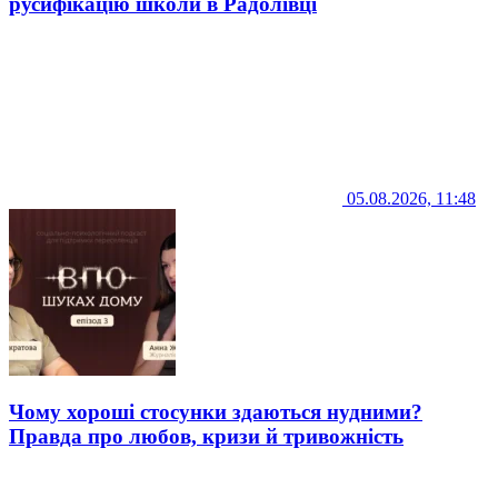
русифікацію школи в Радолівці
05.08.2026, 11:48
Чому хороші стосунки здаються нудними?
Правда про любов, кризи й тривожність