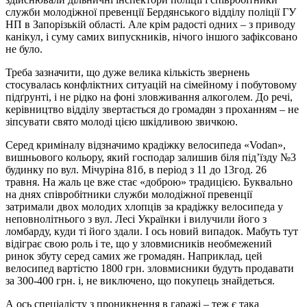
служби молодіжної превенції Бердянського відділу поліції ГУ
НП в Запорізькій області. Але крім радості одних – з приводу
канікул, і суму самих випускників, нічого іншого зафіксовано
не було.
Треба зазначити, що дуже велика кількість звернень
стосувалась конфліктних ситуацій на сімейному і побутовому
підґрунті, і не рідко на фоні зловживання алкоголем. До речі,
керівництво відділу звертається до громадян з проханням – не
зіпсувати свято молоді цією шкідливою звичкою.
Серед криміналу відзначимо крадіжку велосипеда «Vodan»,
вишньового кольору, який господар залишив біля під’їзду №3
будинку по вул. Мічуріна 81б, в період з 11 до 13год. 26
травня. На жаль це вже стає «доброю» традицією. Буквально
на днях співробітники служби молодіжної превенції
затримали двох молодих хлопців за крадіжку велосипеда у
неповнолітнього з вул. Лесі Українки і вилучили його з
ломбарду, куди ті його здали. І ось новий випадок. Мабуть тут
відіграє свою роль і те, що у зловмисників необмежений
ринок збуту серед самих же громадян. Наприклад, цей
велосипед вартістю 1800 грн. зловмисники будуть продавати
за 300-400 грн. і, не виключено, що покупець знайдеться.
А ось спеціалісту з проникнення в гаражі – теж є така