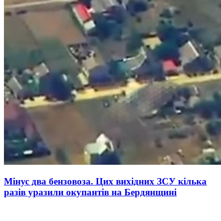
Мінус два бензовоза. Цих вихідних ЗСУ кілька
разів уразили окупантів на Бердянщині