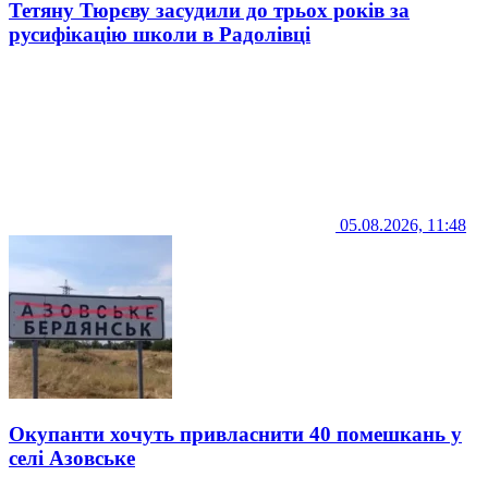
Тетяну Тюрєву засудили до трьох років за
русифікацію школи в Радолівці
05.08.2026, 11:48
Окупанти хочуть привласнити 40 помешкань у
селі Азовське