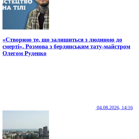
«Створюю те, що залишиться з людиною до
смерті». Розмова з бердянським тату-майстром
Олегом Руденко
04.08.2026, 14:16