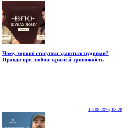
Чому хороші стосунки здаються нудними?
Правда про любов, кризи й тривожність
05.08.2026, 08:28