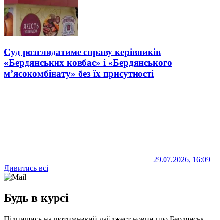
Суд розглядатиме справу керівників
«Бердянських ковбас» і «Бердянського
м’ясокомбінату» без їх присутності
29.07.2026, 16:09
Дивитись всі
Будь в курсі
Підпишись на щотижневий дайджест новин про Бердянськ