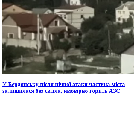
У Бердянську після нічної атаки частина міста
залишилася без світла, ймовірно горить АЗС