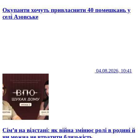
Окупанти хочуть привласнити 40 помешкань у
селі Азовське
04.08.2026, 10:41
Сім’я на відстані: як війна змінює ролі в родині й
чи можна не втратити близькість