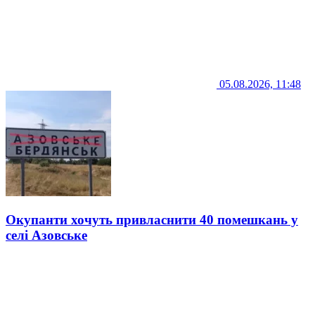
05.08.2026, 11:48
Окупанти хочуть привласнити 40 помешкань у
селі Азовське