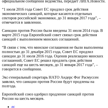
официальном сообщении ведомства, передает ЛИГА.Новости.
“1 июля 2016 года Совет ЕС продлил срок действия
экономических санкций, которые касаются отдельных
секторов российской экономики, до 31 января 2017 года”, –
отмечается в заявлении.
Санкции против России были введены 31 июля 2014 года. В
марте 2015 года Европейский совет связал срок действия
санкций с выполнением минских соглашений.
“В связи с тем, что минские соглашения не были выполнены
полностью до 31 декабря 2015 года, Cовет ЕС продлил
санкции до 31 июля 2016 года. Оценив реализацию минских
соглашений, Cовет ЕС решил продлить срок действия
санкций еще на шесть месяцев, до 31 января 2017 года”, –
говорится в сообщении.
Экс-генеральный секретарь НАТО Андерс Фог Расмуссен
заявлял, что санкции против России будут продлены на
полгода.
Европейский союз одобрил продление санкций против
России на шесть месяцев.
ес