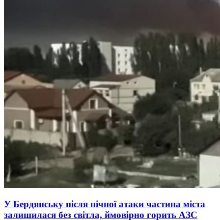
У Бердянську після нічної атаки частина міста
залишилася без світла, ймовірно горить АЗС