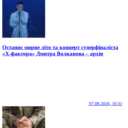
Останнє мирне літо та концерт суперфіналіста
«Х-фактора» Дмитра Волканова – архів
07.08.2026, 16:31