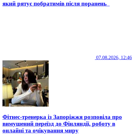
який рятує побратимів після поранень
07.08.2026, 12:46
Фітнес-тренерка із Запоріжжя розповіла про
вимушений переїзд до Фінляндії, роботу в
онлайні та очікування миру