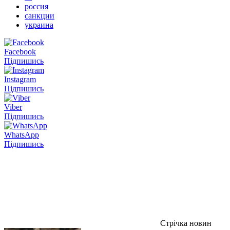
россия
санкции
украина
Facebook
Підпишись
Instagram
Підпишись
Viber
Підпишись
WhatsApp
Підпишись
Стрічка новин