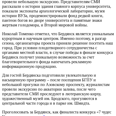
провели небольшую экскурсию. Представителям СМИ
рассказали о истории здания главного корпуса университета,
показали экспонаты археологической лаборатории, музея
истории ВУЗа, продемонстрировали фонд редкой книги,
пантеон богов во дворе университета и памятные знаки
жертвам голодомора, и Второй мировой войны.
Николай Томенко отметил, что Бердянск является уникальным
курортным и научным центром. Именно поэтому, в разгар
сезона, организаторы проекта приняли решение посетить наш
город. При условии плодотворного сотрудничества с
органами местной власти, в случае победы в финале конкурса
Бердянск получит уникальную возможность за счет
благотворительного фонда напечатать рекламную
информационную продукцию.
Для гостей Бердянска подготовили увлекательную и
насыщенную программу – после посещения БГПУ и
небольшой прогулки по Азовскому проспекту, журналистам
провели экскурсию по акватории залива, после чего
представители СМИ проследуют в лютеранскую кирху,
художественный музей им. Бродского, прогуляются в
центральной части города и в парке им. Шмидта.
Проголосовать за Бердянск, как финалиста конкурса «7 чудес