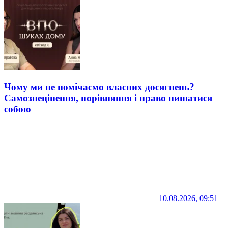
Чому ми не помічаємо власних досягнень?
Самознецінення, порівняння і право пишатися
собою
10.08.2026, 09:51