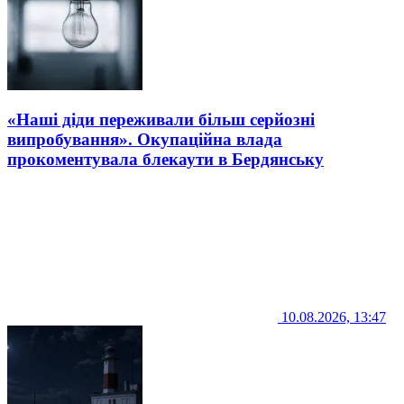
«Наші діди переживали більш серйозні
випробування». Окупаційна влада
прокоментувала блекаути в Бердянську
10.08.2026, 13:47