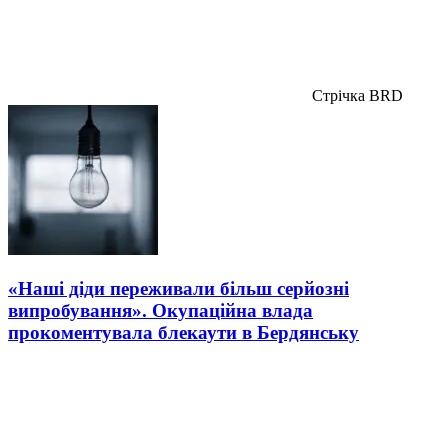
Стрічка BRD
«Наші діди переживали більш серйозні
випробування». Окупаційна влада
прокоментувала блекаути в Бердянську