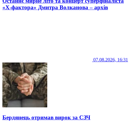
Останнє мирне літо та концерт суперфіналіста
«Х-фактора» Дмитра Волканова – архів
07.08.2026, 16:31
Бердянець отримав вирок за СЗЧ