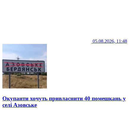
05.08.2026, 11:48
Окупанти хочуть привласнити 40 помешкань у
селі Азовське