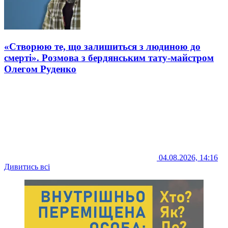
«Створюю те, що залишиться з людиною до
смерті». Розмова з бердянським тату-майстром
Олегом Руденко
04.08.2026, 14:16
Дивитись всі