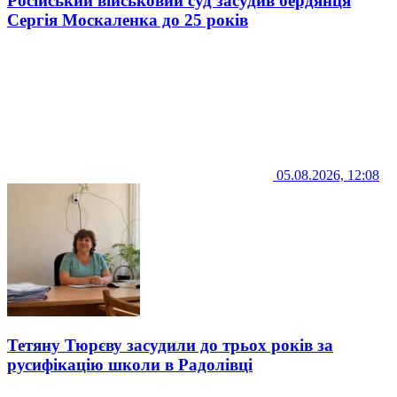
Російський військовий суд засудив бердянця
Сергія Москаленка до 25 років
05.08.2026, 12:08
Тетяну Тюрєву засудили до трьох років за
русифікацію школи в Радолівці