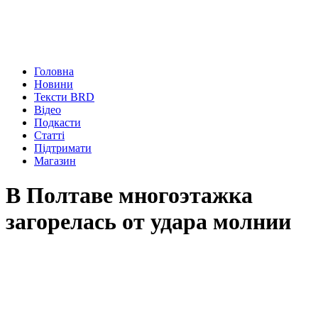
Головна
Новини
Тексти BRD
Відео
Подкасти
Статті
Підтримати
Магазин
В Полтаве многоэтажка
загорелась от удара молнии