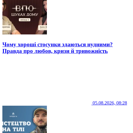
Чому хороші стосунки здаються нудними?
Правда про любов, кризи й тривожність
05.08.2026, 08:28