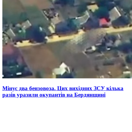
Мінус два бензовоза. Цих вихідних ЗСУ кілька
разів уразили окупантів на Бердянщині