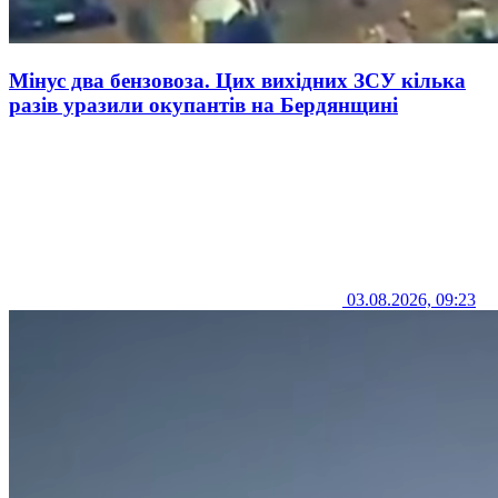
Мінус два бензовоза. Цих вихідних ЗСУ кілька
разів уразили окупантів на Бердянщині
03.08.2026, 09:23