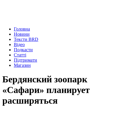
Головна
Новини
Тексти BRD
Відео
Подкасти
Статті
Підтримати
Магазин
Бердянский зоопарк
«Сафари» планирует
расширяться