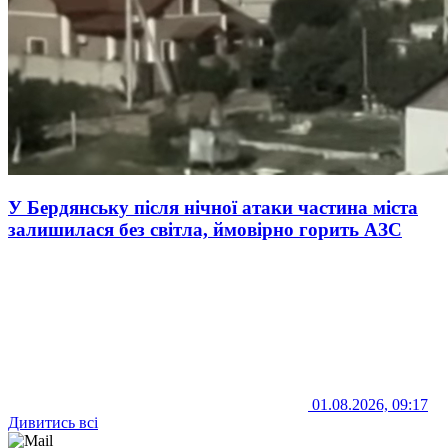
У Бердянську після нічної атаки частина міста
залишилася без світла, ймовірно горить АЗС
01.08.2026, 09:17
Дивитись всі