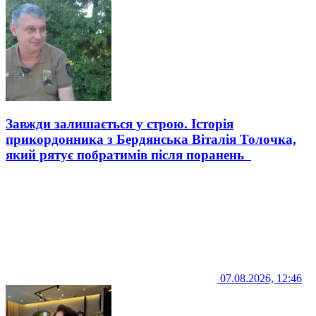
Завжди залишається у строю. Історія
прикордонника з Бердянська Віталія Толочка,
який рятує побратимів після поранень
07.08.2026, 12:46