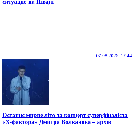
ситуацію на Півдні
07.08.2026, 17:44
Останнє мирне літо та концерт суперфіналіста
«Х-фактора» Дмитра Волканова – архів