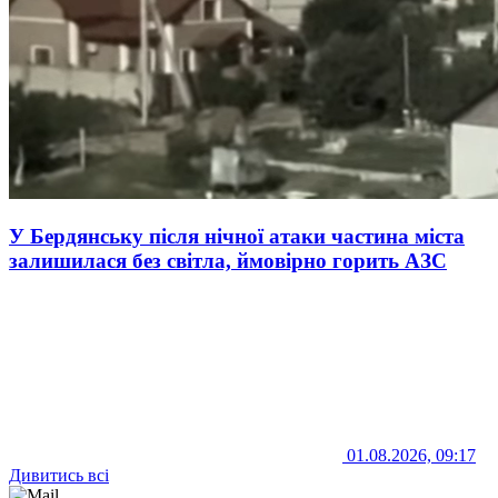
У Бердянську після нічної атаки частина міста
залишилася без світла, ймовірно горить АЗС
01.08.2026, 09:17
Дивитись всі