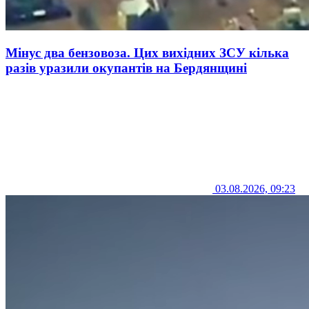
Мінус два бензовоза. Цих вихідних ЗСУ кілька
разів уразили окупантів на Бердянщині
03.08.2026, 09:23