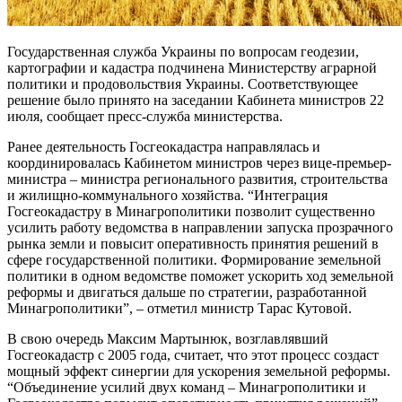
Государственная служба Украины по вопросам геодезии,
картографии и кадастра подчинена Министерству аграрной
политики и продовольствия Украины. Соответствующее
решение было принято на заседании Кабинета министров 22
июля, сообщает пресс-служба министерства.
Ранее деятельность Госгеокадастра направлялась и
координировалась Кабинетом министров через вице-премьер-
министра – министра регионального развития, строительства
и жилищно-коммунального хозяйства. “Интеграция
Госгеокадастру в Минагрополитики позволит существенно
усилить работу ведомства в направлении запуска прозрачного
рынка земли и повысит оперативность принятия решений в
сфере государственной политики. Формирование земельной
политики в одном ведомстве поможет ускорить ход земельной
реформы и двигаться дальше по стратегии, разработанной
Минагрополитики”, – отметил министр Тарас Кутовой.
В свою очередь Максим Мартынюк, возглавлявший
Госгеокадастр с 2005 года, считает, что этот процесс создаст
мощный эффект синергии для ускорения земельной реформы.
“Объединение усилий двух команд – Минагрополитики и