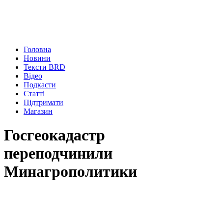
Головна
Новини
Тексти BRD
Відео
Подкасти
Статті
Підтримати
Магазин
Госгеокадастр
переподчинили
Минагрополитики