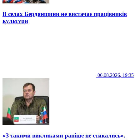
В селах Бердянщини не вистачає працівників
культури
06.08.2026, 19:35
«З такими викликами раніше не стикались».