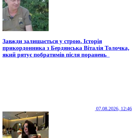
Завжди залишається у строю. Історія
прикордонника з Бердянська Віталія Толочка,
який рятує побратимів після поранень
07.08.2026, 12:46