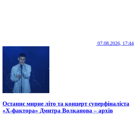
07.08.2026, 17:44
Останнє мирне літо та концерт суперфіналіста
«Х-фактора» Дмитра Волканова – архів