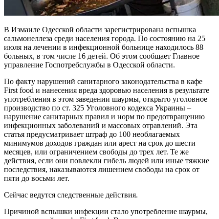
В Измаиле Одесской области зарегистрирована вспышка
сальмонеллеза среди населения города. По состоянию на 25
июля на лечении в инфекционной больнице находилось 88
больных, в том числе 16 детей. Об этом сообщает Главное
управление Госпотребслужбы в Одесской области.
По факту нарушений санитарного законодательства в кафе
First food и нанесения вреда здоровью населения в результате
употребления в этом заведении шаурмы, открыто уголовное
производство по ст. 325 Уголовного кодекса Украины –
нарушение санитарных правил и норм по предотвращению
инфекционных заболеваний и массовых отравлений. Эта
статья предусматривает штраф до 100 необлагаемых
минимумов доходов граждан или арест на срок до шести
месяцев, или ограничением свободы до трех лет. Те же
действия, если они повлекли гибель людей или иные тяжкие
последствия, наказываются лишением свободы на срок от
пяти до восьми лет.
Сейчас ведутся следственные действия.
Причиной вспышки инфекции стало употребление шаурмы,