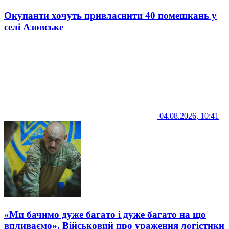
Окупанти хочуть привласнити 40 помешкань у
селі Азовське
04.08.2026, 10:41
«Ми бачимо дуже багато і дуже багато на що
впливаємо». Військовий про ураження логістики