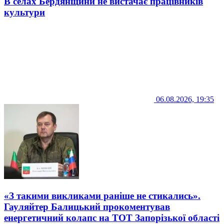
В селах Бердянщини не вистачає працівників
культури
06.08.2026, 19:35
«З такими викликами раніше не стикались».
Гауляйтер Балицький прокоментував
енергетичний колапс на ТОТ Запорізької області