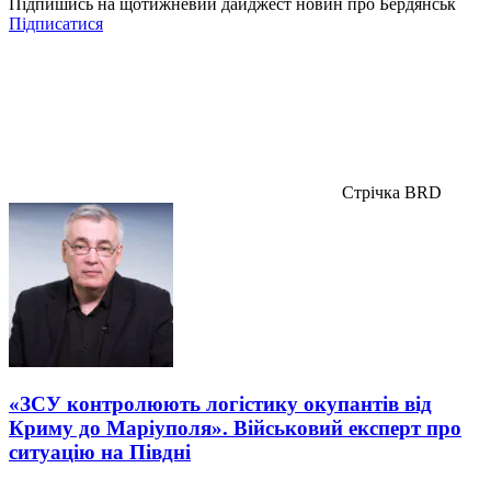
Підпишись на щотижневий дайджест новин про Бердянськ
Підписатися
Стрічка BRD
«ЗСУ контролюють логістику окупантів від
Криму до Маріуполя». Військовий експерт про
ситуацію на Півдні