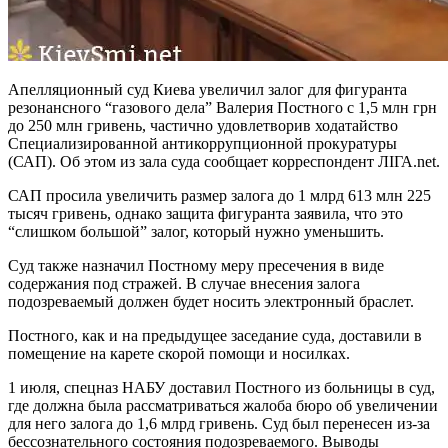
Апелляционный суд Киева увеличил залог для фигуранта
резонансного “газового дела” Валерия Постного с 1,5 млн грн
до 250 млн гривень, частично удовлетворив ходатайство
Специализированной антикоррупционной прокуратуры
(САП). Об этом из зала суда сообщает корреспондент ЛІГА.net.
САП просила увеличить размер залога до 1 млрд 613 млн 225
тысяч гривень, однако защита фигуранта заявила, что это
“слишком большой” залог, который нужно уменьшить.
Суд также назначил Постному меру пресечения в виде
содержания под стражей. В случае внесения залога
подозреваемый должен будет носить электронный браслет.
Постного, как и на предыдущее заседание суда, доставили в
помещение на карете скорой помощи и носилках.
1 июля, спецназ НАБУ доставил Постного из больницы в суд,
где должна была рассматриваться жалоба бюро об увеличении
для него залога до 1,6 млрд гривень. Суд был перенесен из-за
бессознательного состояния подозреваемого. Выводы