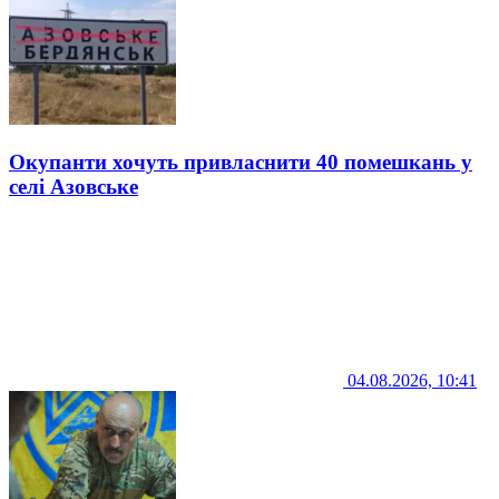
Окупанти хочуть привласнити 40 помешкань у
селі Азовське
04.08.2026, 10:41