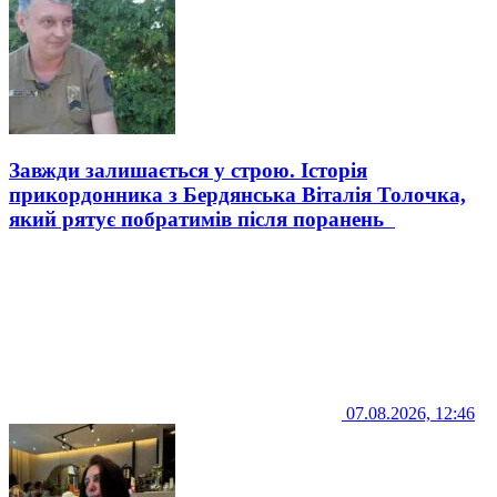
Завжди залишається у строю. Історія
прикордонника з Бердянська Віталія Толочка,
який рятує побратимів після поранень
07.08.2026, 12:46