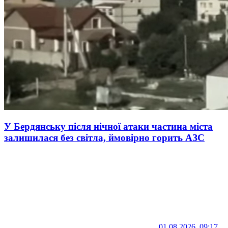
У Бердянську після нічної атаки частина міста
залишилася без світла, ймовірно горить АЗС
01.08.2026, 09:17