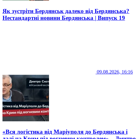
Як зустріти Бердянськ далеко від Бердянська?
Нестандартні новини Бердянська | Випуск 19
09.08.2026, 16:16
«Вся логістика від Маріуполя до Бердянська і
далі на Крим під вогневим контролем» – Дмитро