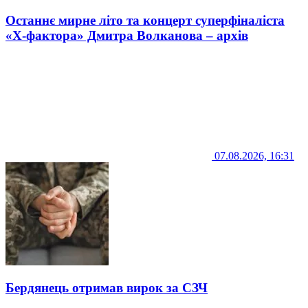
Останнє мирне літо та концерт суперфіналіста
«Х-фактора» Дмитра Волканова – архів
07.08.2026, 16:31
Бердянець отримав вирок за СЗЧ