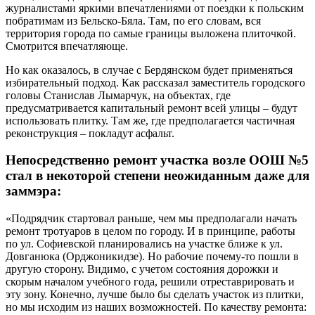
журналистами яркими впечатлениями от поездки к польским
побратимам из Бельско-Бяла. Там, по его словам, вся
территория города по самые границы выложена плиточкой.
Смотрится впечатляюще.
Но как оказалось, в случае с Бердянском будет применяться
избирательный подход. Как рассказал заместитель городского
головы Станислав Лымарчук, на объектах, где
предусматривается капитальный ремонт всей улицы – будут
использовать плитку. Там же, где предполагается частичная
реконструкция – покладут асфальт.
Непосредственно ремонт участка возле ООШ №5
стал в некоторой степени неожиданным даже для
заммэра:
«Подрядчик стартовал раньше, чем мы предполагали начать
ремонт тротуаров в целом по городу. И в принципе, работы
по ул. Софиевской планировались на участке ближе к ул.
Довганюка (Орджоникидзе). Но рабочие почему-то пошли в
другую сторону. Видимо, с учетом состояния дорожки и
скорым началом учебного года, решили отреставрировать и
эту зону. Конечно, лучше было бы сделать участок из плитки,
но мы исходим из наших возможностей. По качеству ремонта: