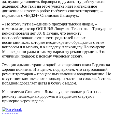
да, нужно установить бордюры и, думаю, эту работу также
доделают. Все-таки на этом участке идет интенсивное
движение и качество робот требуется соответствующее, –
поделился с «БРД24» Станислав Лымарчук.
– По этому пути ежедневно проходят тысячи людей, –
отметила директор ООШ №5 Людмила Тесленко. – Тротуар не
ремонтировали лет 30. Я думаю, что ремонту
поспособствовала активность родителей наших
воспитанников, которые неоднократно обращались с этим
вопросом и в мэрию, и к нардепу Александру Пономареву.
Мы искренни рады и такому варианту реконструкции. Это
отличный подарок к новому учебному сезону.
Эмоции администрации одной из старейших школ Бердянска
хорошо понятны. И в целом, подчеркнем, что стартовавший
ремонт тротуаров – процесс вызывающий воодушевление. Но
отсутствие комплексного подхода и частично совковый стиль
порядком добавляет дегтя в бочку с медом.
Как отметил Станислав Лымарчук, основные работы по
ремонту пешеходных дорожек в Бердянске стартуют
примерно через неделю.