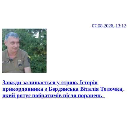
07.08.2026, 13:12
Завжди залишається у строю. Історія
прикордонника з Бердянська Віталія Толочка,
який рятує побратимів після поранень