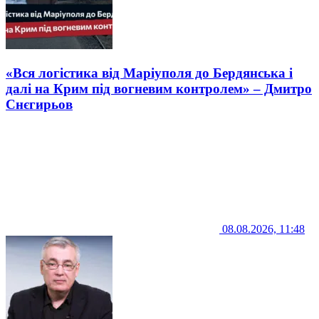
«Вся логістика від Маріуполя до Бердянська і
далі на Крим під вогневим контролем» – Дмитро
Снєгирьов
08.08.2026, 11:48