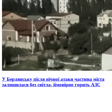
У Бердянську після нічної атаки частина міста
залишилася без світла, ймовірно горить АЗС