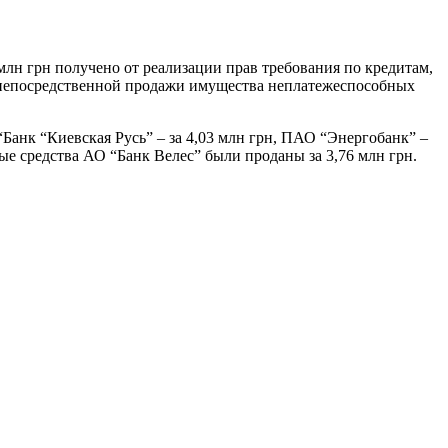
млн грн получено от реализации прав требования по кредитам,
от непосредственной продажи имущества неплатежеспособных
анк “Киевская Русь” – за 4,03 млн грн, ПАО “Энергобанк” –
е средства АО “Банк Велес” были проданы за 3,76 млн грн.