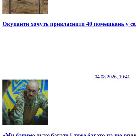
Окупанти хочуть привласнити 40 помешкань у се
04.08.2026, 10:41
«Ми бачимо дуже багато і дуже багато на що впли