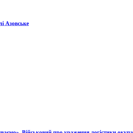
лі Азовське
ваємо». Військовий про ураження логістики окупа