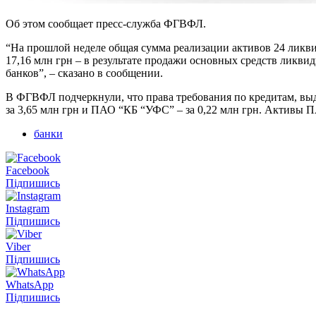
Об этом сообщает пресс-служба ФГВФЛ.
“На прошлой неделе общая сумма реализации активов 24 ликвид
17,16 млн грн – в результате продажи основных средств ликв
банков”, – сказано в сообщении.
В ФГВФЛ подчеркнули, что права требования по кредитам, выд
за 3,65 млн грн и ПАО “КБ “УФС” – за 0,22 млн грн. Активы П
банки
Facebook
Підпишись
Instagram
Підпишись
Viber
Підпишись
WhatsApp
Підпишись