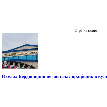
Стрічка новин
В селах Бердянщини не вистачає працівників кул