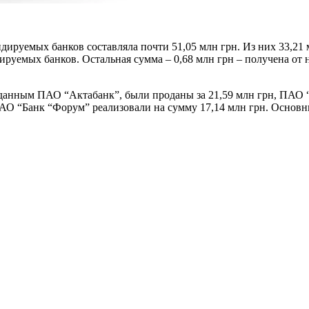
ируемых банков составляла почти 51,05 млн грн. Из них 33,21 
идируемых банков. Остальная сумма – 0,68 млн грн – получена 
анным ПАО “Актабанк”, были проданы за 21,59 млн грн, ПАО “Б
АО “Банк “Форум” реализовали на сумму 17,14 млн грн. Основны