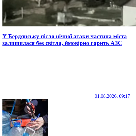
У Бердянську після нічної атаки частина міста
залишилася без світла, ймовірно горить АЗС
01.08.2026, 09:17