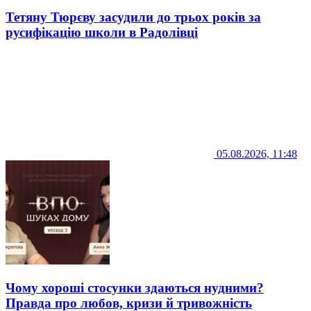
Тетяну Тюрєву засудили до трьох років за
русифікацію школи в Радолівці
05.08.2026, 11:48
Чому хороші стосунки здаються нудними?
Правда про любов, кризи й тривожність