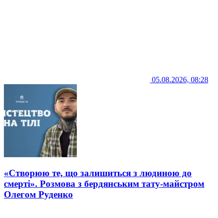
05.08.2026, 08:28
«Створюю те, що залишиться з людиною до
смерті». Розмова з бердянським тату-майстром
Олегом Руденко