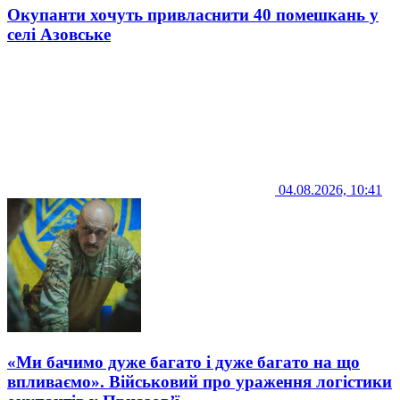
Окупанти хочуть привласнити 40 помешкань у
селі Азовське
04.08.2026, 10:41
«Ми бачимо дуже багато і дуже багато на що
впливаємо». Військовий про ураження логістики