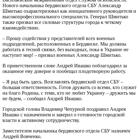
Нового начальника бердянского отдела СБУ Александр
Шмитько охарактеризовал как инициативного руководителя и
высокопрофессионального специалиста. Генерал Шмитько
также призвал все силовые структуры города к четкому
взаимодействию.
– Прошу содействия у представителей всех военных
подразделений, расположенных в Бердянске. Мы должны
работать в тесной связке, без выходных, пока в Украине не
наступит мир! – призвал военных Александр Шмитько.
В приветственном слове Андрей Ивашко поблагодарил за
оказанное ему доверие и пообещал плодотворную работу.
– Я рад быть здесь. Возглавлять бердянский отдел СБУ –
большая ответственность. Готов дружить со всеми, кто служит
на благо Родины, с теми, кто не любит Украину – дружить мы
не будем, – сообщил Андрей Ивашко.
Городской голова Владимир Чепурной поздравил Андрея
Ивашко с назначением и заверил о готовности городской
власти к активному сотрудничеству.
Заместителем начальника бердянского отдела СБУ назначен
Андрей Вовченко.