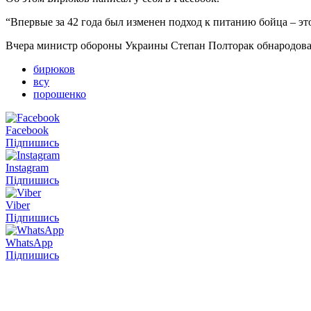
“Впервые за 42 года был изменен подход к питанию бойца – эт
Вчера министр обороны Украины Степан Полторак обнародов
бирюков
всу
порошенко
Facebook
Підпишись
Instagram
Підпишись
Viber
Підпишись
WhatsApp
Підпишись