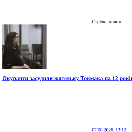
Стрічка новин
Окупанти засудили жительку Токмака на 12 рокі
07.08.2026, 13:12