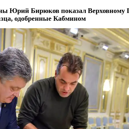
роны Юрий Бирюков показал Верховному
азца, одобренные Кабмином