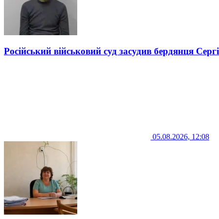
Російський військовий суд засудив бердянця Серг
05.08.2026, 12:08