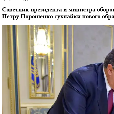
Советник президента и министра обо
Петру Порошенко сухпайки нового обр