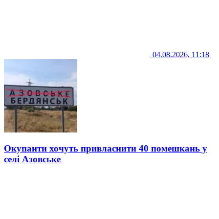
04.08.2026, 11:18
Окупанти хочуть привласнити 40 помешкань у
селі Азовське