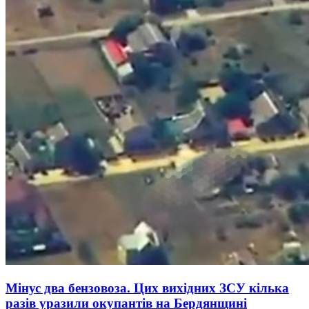
Мінус два бензовоза. Цих вихідних ЗСУ кілька
разів уразили окупантів на Бердянщині