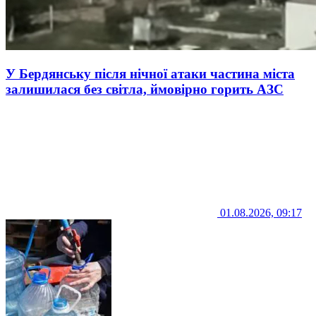
У Бердянську після нічної атаки частина міста
залишилася без світла, ймовірно горить АЗС
01.08.2026, 09:17