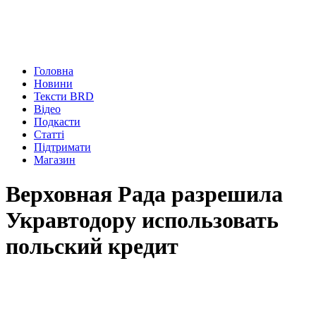
Головна
Новини
Тексти BRD
Відео
Подкасти
Статті
Підтримати
Магазин
Верховная Рада разрешила
Укравтодору использовать
польский кредит