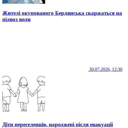
Жителі окупованого Бердянська скаржаться на
підвоз води
30.07.2026, 12:30
Діти переселенців, народжені після евакуації