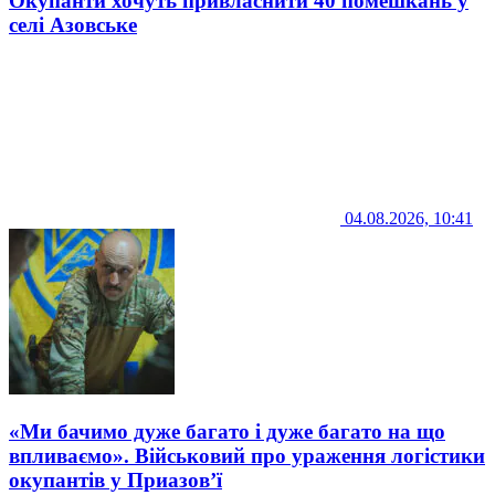
Окупанти хочуть привласнити 40 помешкань у
селі Азовське
04.08.2026, 10:41
«Ми бачимо дуже багато і дуже багато на що
впливаємо». Військовий про ураження логістики
окупантів у Приазов’ї