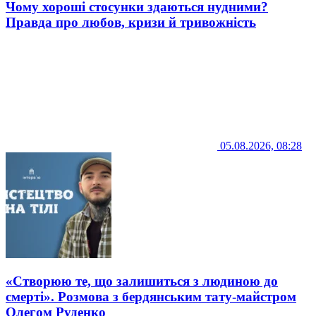
Чому хороші стосунки здаються нудними?
Правда про любов, кризи й тривожність
05.08.2026, 08:28
«Створюю те, що залишиться з людиною до
смерті». Розмова з бердянським тату-майстром
Олегом Руденко