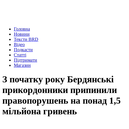
Головна
Новини
Тексти BRD
Відео
Подкасти
Статті
Підтримати
Магазин
З початку року Бердянські
прикордонники припинили
правопорушень на понад 1,5
мільйона гривень