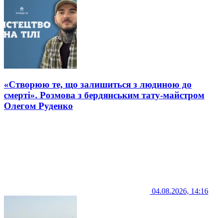
«Створюю те, що залишиться з людиною до
смерті». Розмова з бердянським тату-майстром
Олегом Руденко
04.08.2026, 14:16