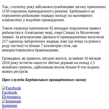
Так, з початку року військовослужбов
цями загону припинено
1150 порушень прикордонного режиму. Здебільшого це
порушення рибалками порядку виходу на маломірних
плавзасобах у водойми прикордоння.
Також охоронці припинили 62 випадки порушення правил
рибальства в Азовському морі, озері Сиваш та Молочному
лимані. За результатами діяльності прикордонники вилучили
217 одиниць заборонених знарядь лову (це ятера та різного
роду пастки) та більше 7 кілометрів сіток, що
використовувалис
я браконьєрами.
Громадяни, як правило, місцеві жителі, за майже 10 місяців
2016 року встигли нанести збитки державі на понад 1,5
мільйони гривень, здійснивши вилов більше 8 тон водних
живих ресурсів.
Прес-служба
Бердянського прикордонного загону
Facebook
Підпишись
Instagram