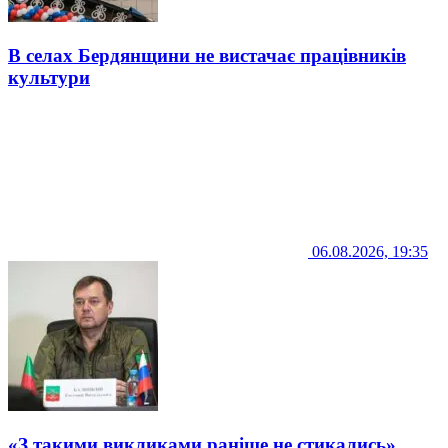
В селах Бердянщини не вистачає працівників
культури
06.08.2026, 19:35
«З такими викликами раніше не стикались».