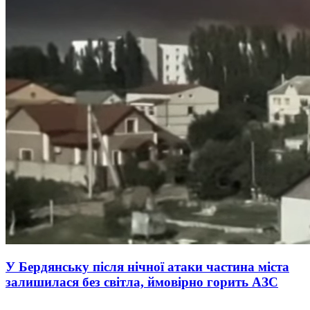
У Бердянську після нічної атаки частина міста
залишилася без світла, ймовірно горить АЗС