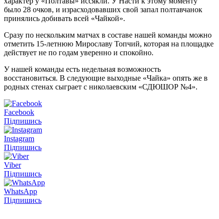
характер у «Полтавы» иссякли. У Насти к этому моменту
было 28 очков, и израсходовавших свой запал полтавчанок
принялись добивать всей «Чайкой».
Сразу по нескольким матчах в составе нашей команды можно
отметить 15-летнюю Мирославу Топчий, которая на площадке
действует не по годам уверенно и спокойно.
У нашей команды есть недельная возможность
восстановиться. В следующие выходные «Чайка» опять же в
родных стенах сыграет с николаевским «СДЮШОР №4».
Facebook
Підпишись
Instagram
Підпишись
Viber
Підпишись
WhatsApp
Підпишись