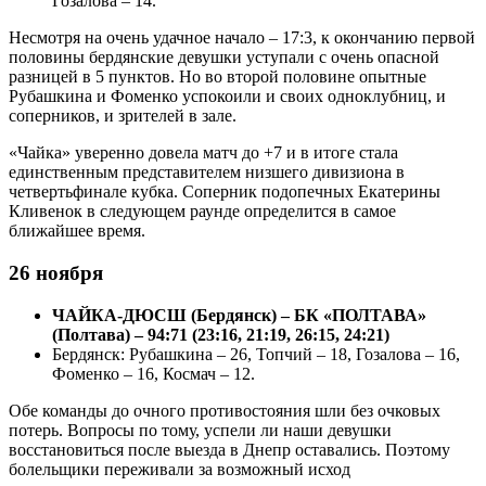
Гозалова – 14.
Несмотря на очень удачное начало – 17:3, к окончанию первой
половины бердянские девушки уступали с очень опасной
разницей в 5 пунктов. Но во второй половине опытные
Рубашкина и Фоменко успокоили и своих одноклубниц, и
соперников, и зрителей в зале.
«Чайка» уверенно довела матч до +7 и в итоге стала
единственным представителем низшего дивизиона в
четвертьфинале кубка. Соперник подопечных Екатерины
Кливенок в следующем раунде определится в самое
ближайшее время.
26 ноября
ЧАЙКА-ДЮСШ (Бердянск) – БК «ПОЛТАВА»
(Полтава) – 94:71 (23:16, 21:19, 26:15, 24:21)
Бердянск: Рубашкина – 26, Топчий – 18, Гозалова – 16,
Фоменко – 16, Космач – 12.
Обе команды до очного противостояния шли без очковых
потерь. Вопросы по тому, успели ли наши девушки
восстановиться после выезда в Днепр оставались. Поэтому
болельщики переживали за возможный исход