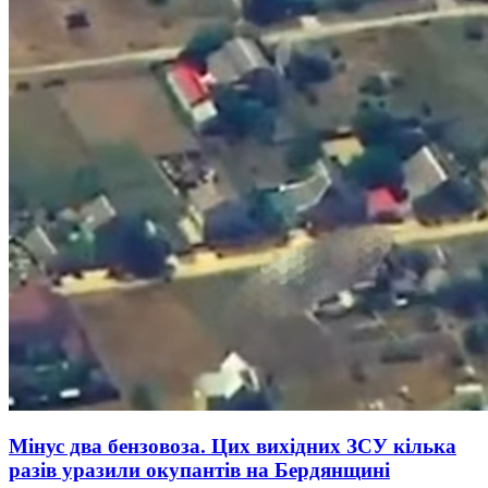
Мінус два бензовоза. Цих вихідних ЗСУ кілька
разів уразили окупантів на Бердянщині