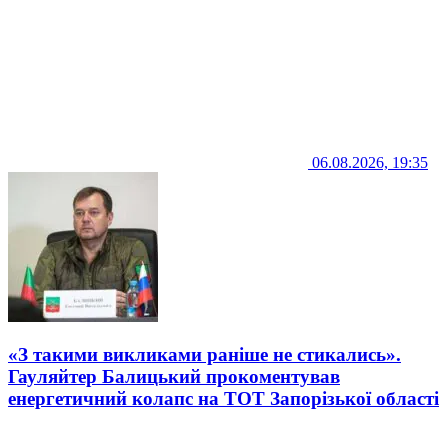
06.08.2026, 19:35
«З такими викликами раніше не стикались».
Гауляйтер Балицький прокоментував
енергетичний колапс на ТОТ Запорізької області