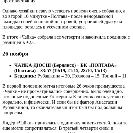
противостояния.
Однако хозяйки первую четверть провели очень собранно, а
во второй 10 минутке «Полтава» после ненормальной
выходки своей основной центровой, устроившей драку на
площадке, осталась в усеченном составе.
В итоге «Чайка» собрала все четверти и закончила поединок с
разницей в +23.
26 ноября
ЧАЙКА-ДЮСШ (Бердянск) – БК «ПОЛТАВА»
(Полтава) – 83:57 (19:19, 21:15, 28:10, 15:13)
Бердянск:
Рубашкина – 30, Гозалова – 15, Топчий – 11.
В первой половине матча итоговые 26 очков преимущества
«Чайки» не просматривались совершенно. Было очевидно,
что юные подопечные Екатерины Кливенок очень устали и
морально, и физически. И если бы не фактор Анастасии
Рубашкиной, то окончательный итог был бы под большим
вопросом.
Лидер «Чайки» принялась в одиночку ломать гостей, пока те
еще могли сопротивляться. В третьей четверти силы и