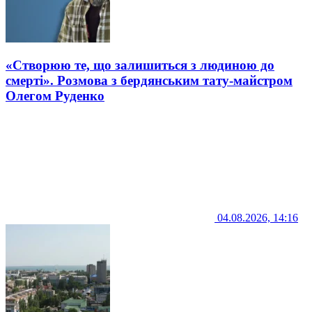
«Створюю те, що залишиться з людиною до
смерті». Розмова з бердянським тату-майстром
Олегом Руденко
04.08.2026, 14:16