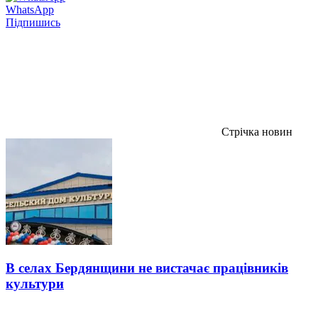
WhatsApp
Підпишись
Стрічка новин
В селах Бердянщини не вистачає працівників
культури