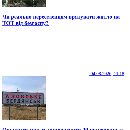
Чи реально переселенцям врятувати житло на
ТОТ від безгоспу?
04.08.2026, 11:18
Окупанти хочуть привласнити 40 помешкань у