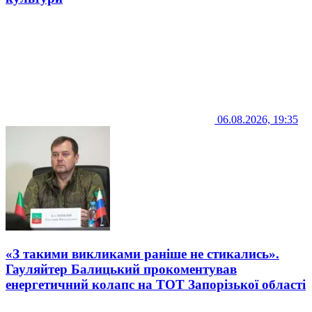
06.08.2026, 19:35
«З такими викликами раніше не стикались».
Гауляйтер Балицький прокоментував
енергетичний колапс на ТОТ Запорізької області