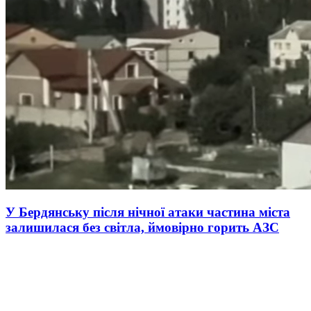
У Бердянську після нічної атаки частина міста
залишилася без світла, ймовірно горить АЗС