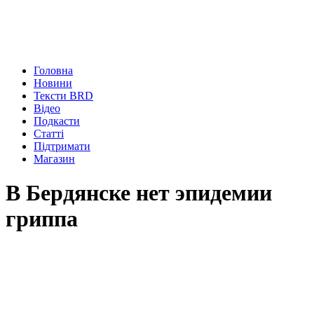
Головна
Новини
Тексти BRD
Відео
Подкасти
Статті
Підтримати
Магазин
В Бердянске нет эпидемии
гриппа