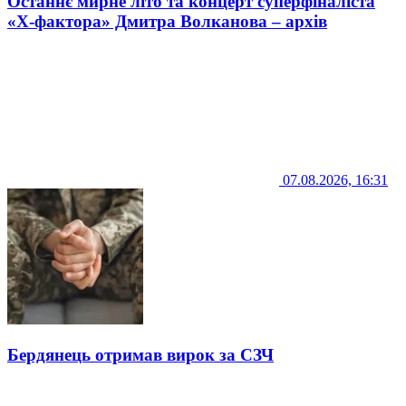
Останнє мирне літо та концерт суперфіналіста
«Х-фактора» Дмитра Волканова – архів
07.08.2026, 16:31
Бердянець отримав вирок за СЗЧ