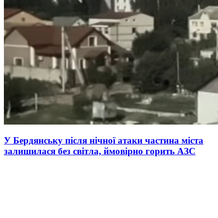
У Бердянську після нічної атаки частина міста
залишилася без світла, ймовірно горить АЗС