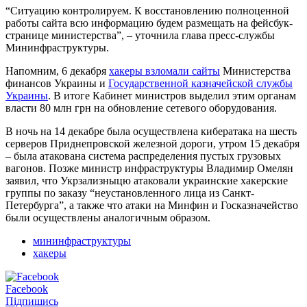
“Ситуацию контролируем. К восстановлению полноценной
работы сайта всю информацию будем размещать на фейсбук-
странице министерства”, – уточнила глава пресс-службы
Мининфраструктуры.
Напомним, 6 декабря
хакеры взломали сайты
Министерства
финансов Украины и
Государственной казначейской службы
Украины
. В итоге Кабинет министров выделил этим органам
власти 80 млн грн на обновление сетевого оборудования.
В ночь на 14 декабре была осуществлена кибератака на шесть
серверов Приднепровской железной дороги, утром 15 декабря
– была атакована система распределения пустых грузовых
вагонов. Позже министр инфраструктуры Владимир Омелян
заявил, что Укрзализныцю атаковали украинские хакерские
группы по заказу “неустановленного лица из Санкт-
Петербурга”, а также что атаки на Минфин и Госказначейство
были осуществлены аналогичным образом.
мининфраструктуры
хакеры
Facebook
Підпишись