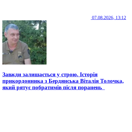
07.08.2026, 13:12
Завжди залишається у строю. Історія
прикордонника з Бердянська Віталія Толочка,
який рятує побратимів після поранень