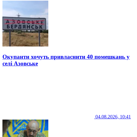
Окупанти хочуть привласнити 40 помешкань у
селі Азовське
04.08.2026, 10:41