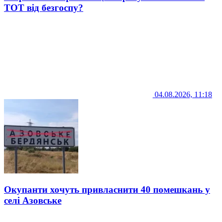
ТОТ від безгоспу?
04.08.2026, 11:18
Окупанти хочуть привласнити 40 помешкань у
селі Азовське