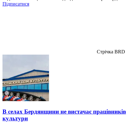
Підписатися
Стрічка BRD
В селах Бердянщини не вистачає працівників
культури