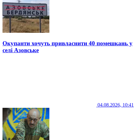
Окупанти хочуть привласнити 40 помешкань у
селі Азовське
04.08.2026, 10:41