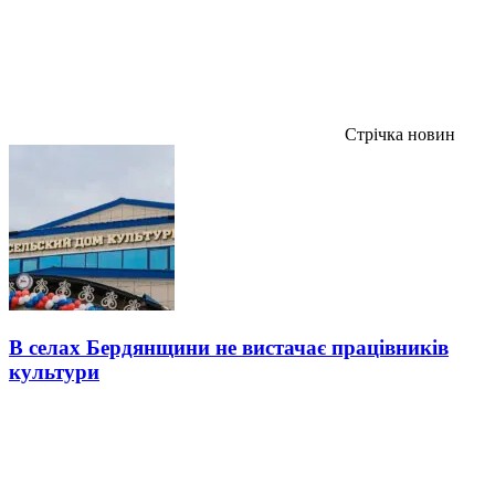
Стрічка новин
В селах Бердянщини не вистачає працівників
культури