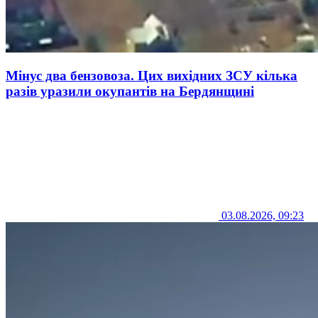
Мінус два бензовоза. Цих вихідних ЗСУ кілька
разів уразили окупантів на Бердянщині
03.08.2026, 09:23