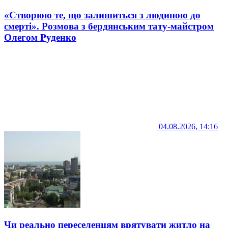
«Створюю те, що залишиться з людиною до
смерті». Розмова з бердянським тату-майстром
Олегом Руденко
04.08.2026, 14:16
Чи реально переселенцям врятувати житло на