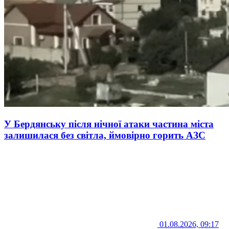
У Бердянську після нічної атаки частина міста
залишилася без світла, ймовірно горить АЗС
01.08.2026, 09:17