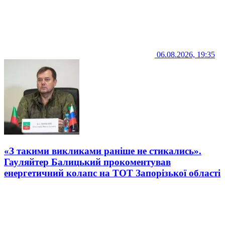
06.08.2026, 19:35
«З такими викликами раніше не стикались».
Гауляйтер Балицький прокоментував
енергетичний колапс на ТОТ Запорізької області