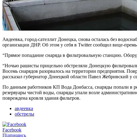
Авдеевка, город-сателлит Донецка, снова осталась без водосн
организации ДНР. Об этом у себя в Twitter сообщил вице-премь
“Прямое попадание снаряда в фильтровальную станцию. Оборуд
“Ночью рашисты прицельно обстреляли Донецкую фильтровальн
Восемь снарядов разорвалось на территории предприятия. Повр
рассказал губернатор Донецкой области Павел Жебривский у се
По данным работников КП Вода Донбасса, снаряды попали в рез
резервуары чистой воды, снаряды упали возле административн
повреждена кровля здания фильтров.
авдеевка
обстрелы
Facebook
Підпишись