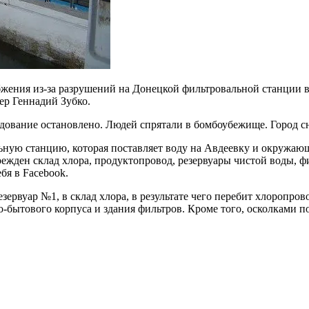
абжения из-за разрушений на Донецкой фильтровальной станции в
ер Геннадий Зубко.
ование остановлено. Людей спрятали в бомбоубежище. Город сно
ую станцию, которая поставляет воду на Авдеевку и окружающ
ежден склад хлора, продуктопровод, резервуары чистой воды, ф
бя в Facebook.
ервуар №1, в склад хлора, в результате чего перебит хлоропров
о-бытового корпуса и здания фильтров. Кроме того, осколками 