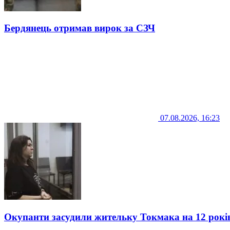
Бердянець отримав вирок за СЗЧ
07.08.2026, 16:23
Окупанти засудили жительку Токмака на 12 рокі